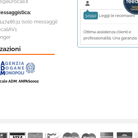
e@eurocali.it
essaggistica:
32992
Leggi le recensioni
14748631 (solo messaggi)
caliAV1
Ottima assistenza clienti e
nger
professionalità. Una garanzia
zazioni
scale ADM: ANPAS0002