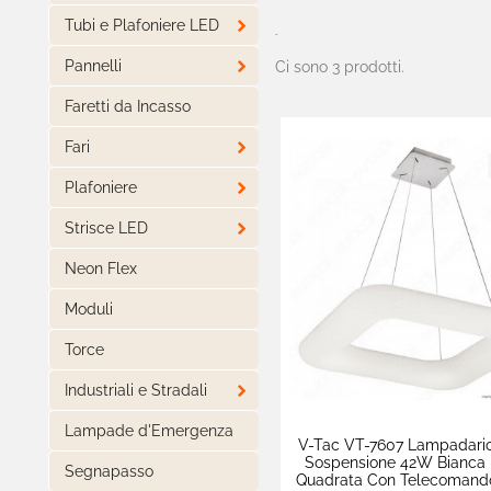

Tubi e Plafoniere LED
-

Pannelli
Ci sono 3 prodotti.
Faretti da Incasso

Fari

Plafoniere

Strisce LED
Neon Flex
Moduli
Torce

Industriali e Stradali
Lampade d'Emergenza
V-Tac VT-7607 Lampadari
Sospensione 42W Bianca
Segnapasso
Quadrata Con Telecomand