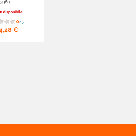
3960
 disponibile
0
/5
4,28 €