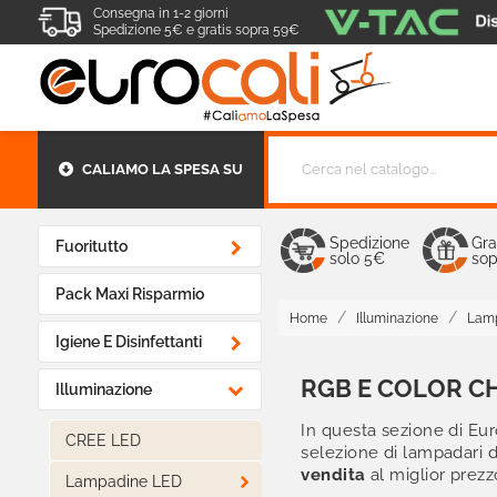
Consegna in 1-2 giorni
Spedizione 5€ e gratis sopra 59€
CALIAMO LA SPESA SU
Spedizione
Gra

Fuoritutto
solo 5€
sop
Pack Maxi Risparmio
Home
Illuminazione
Lam

Igiene E Disinfettanti
RGB E COLOR C

Illuminazione
In questa sezione di Eur
CREE LED
selezione di lampadari d
vendita
al miglior prezz

Lampadine LED