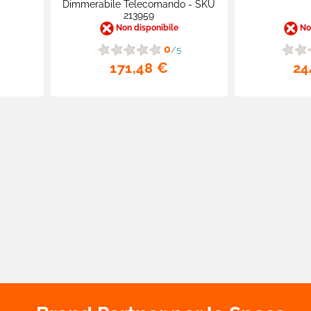
Dimmerabile Telecomando - SKU
213959
Non disponibile
Non
0
/5
171,48 €
24