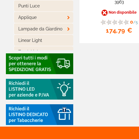
3963
Punti Luce
Non disponibile

Applique
0
/5

Lampade da Giardino
174,79 €
Linear Light
Track Lights

Track Lights Magnetiche

Lampade LED
Piantane
Casa Intelligente

Arredo LED Componibile
Smart Light

Luci LED Decorative