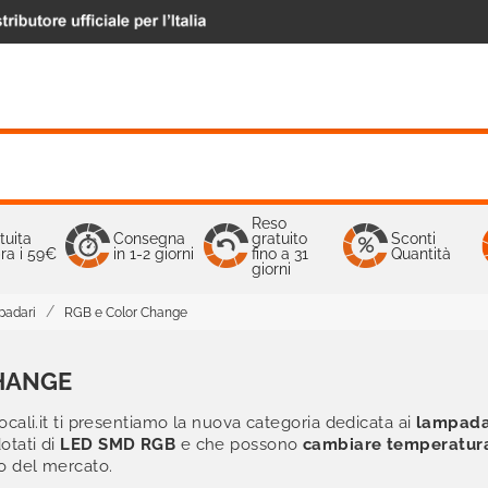
Reso
tuita
Consegna
gratuito
Sconti
ra i 59€
in 1-2 giorni
fino a 31
Quantità
giorni
padari
RGB e Color Change
HANGE
ocali.it ti presentiamo la nuova categoria dedicata ai
lampada
otati di
LED SMD RGB
e che
possono
cambiare temperatura
o del mercato.