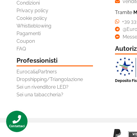
vendit
Condizioni
Accessori
Privacy policy
Tramite
M
Cookie policy

Portafaretti
+39 33
Whistleblowing
@Euro
Portalampade
Pagamenti
Messe
Coupon
Adattatori
Autoriz
FAQ
Lampade Autonome
Professionisti
Lampade Solari
Eurocali4Partners
Accessori Illuminazione
Dropshipping/Triangolazione
Deposito Fi
Sei un rivenditore LED?

Lampadine Auto - Moto
Sei una tabaccheria?

Fotovoltaico

Articoli Per Fumatori
Contattaci

Sexy Shop