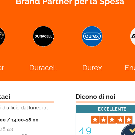
Brand Partner per la Spesa
ar
Duracell
Durex
En
taci
Dicono di noi
i d'ufficio dal lunedì al
ECCELLENTE
:00 / 14:00-18:00
4.9
06523