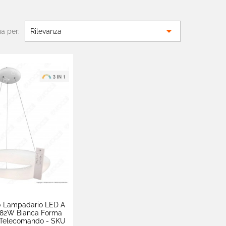

a per:
Rilevanza
0 Lampadario LED A
 82W Bianca Forma
 Telecomando - SKU