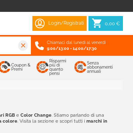
Login/Registrati
0,00 €
Chiamaci dal lunedì al venerdì
close
9:00/13:00 - 14:00/17:30
Risparmi
Senza
Coupon &
più di
abbonamenti
Premi
quanto
annuali
pensi
ri RGB
e
Color Change
. Stiamo parlando di una
 colore
. Visita la sezione e scopri tutti i
marchi
in