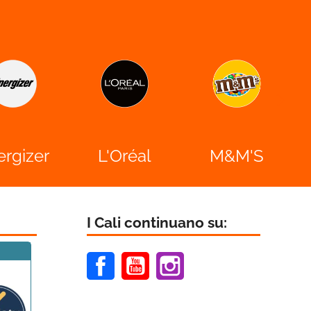

ergizer
L'Oréal
M&M'S
I Cali continuano su:
Facebook
Youtube
Instagram