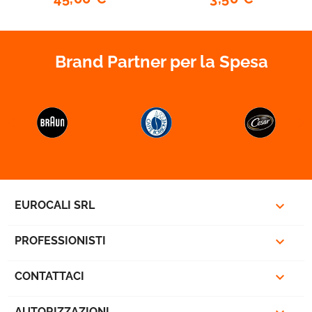
Brand Partner per la Spesa
favorite_border



EUROCALI SRL

PROFESSIONISTI

CONTATTACI
AUTORIZZAZIONI