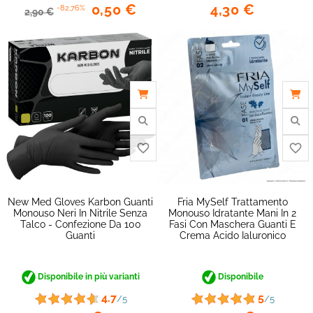
4,30 €
0,50 €
-82,76%
2,90 €
New Med Gloves Karbon Guanti
Fria MySelf Trattamento
Monouso Neri In Nitrile Senza
Monouso Idratante Mani In 2
Talco - Confezione Da 100
Fasi Con Maschera Guanti E
Guanti
Crema Acido Ialuronico
Disponibile in più varianti
Disponibile
4.7
5
/5
/5