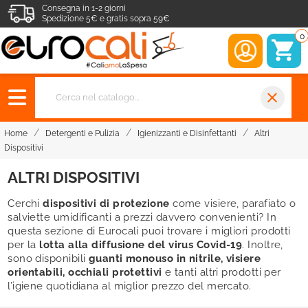
Consegna in 1-2 giorni
Spedizione 5€ e gratis sopra 59€
0
close
Home
Detergenti e Pulizia
Igienizzanti e Disinfettanti
Altri
Dispositivi
ALTRI DISPOSITIVI
Cerchi
dispositivi di protezione
come visiere, parafiato o
salviette umidificanti a prezzi davvero convenienti? In
questa sezione di Eurocali puoi trovare i migliori prodotti
per la
lotta alla diffusione del virus Covid-19
. Inoltre,
sono disponibili
guanti monouso in nitrile, visiere
orientabili, occhiali protettivi
e tanti altri prodotti per
l’igiene quotidiana al miglior prezzo del mercato.