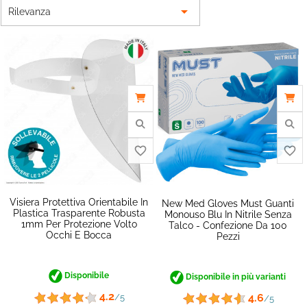

Rilevanza
Visiera Protettiva Orientabile In
New Med Gloves Must Guanti
Plastica Trasparente Robusta
Monouso Blu In Nitrile Senza
1mm Per Protezione Volto
Talco - Confezione Da 100
Occhi E Bocca
Pezzi
Disponibile
Disponibile in più varianti
favorite_border
4.2
4.6
/5
/5