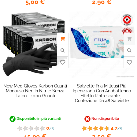
5,00 €
2,90 €
favorite_border
New Med Gloves Karbon Guanti
Salviette Fria Milleusi Più
Monouso Neri In Nitrile Senza
Igienizzanti Con Antibatterico
Talco - 1000 Guanti
Effetto Rinfrescante -
Confezione Da 48 Salviette
Disponibile in più varianti
Non disponibile
0
4.7
/5
/5
45,00 €
3,50 €