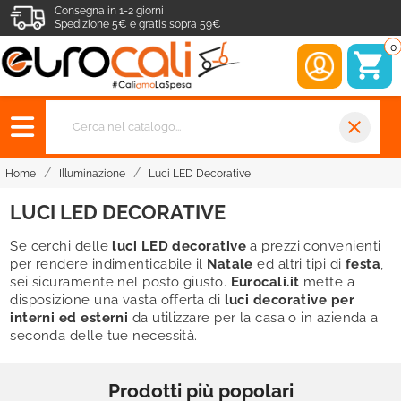
Consegna in 1-2 giorni
Spedizione 5€ e gratis sopra 59€
0
close
Home
Illuminazione
Luci LED Decorative
LUCI LED DECORATIVE
Se cerchi delle
luci LED decorative
a prezzi convenienti
per rendere indimenticabile il
Natale
ed altri tipi di
festa
,
sei sicuramente nel posto giusto.
Eurocali.it
mette a
disposizione una vasta offerta di
luci decorative per
interni ed esterni
da utilizzare per la casa o in azienda a
seconda delle tue necessità.
Prodotti più popolari