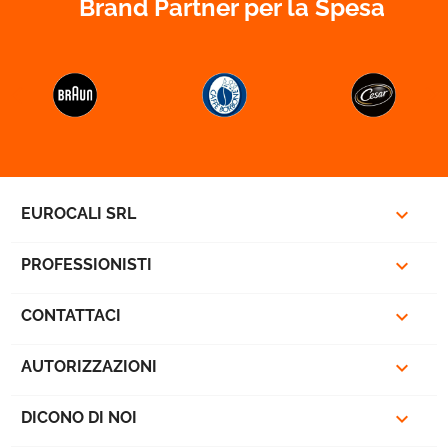
Brand Partner per la Spesa



EUROCALI SRL

PROFESSIONISTI

CONTATTACI

AUTORIZZAZIONI

DICONO DI NOI