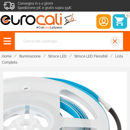
Consegna in 1-2 giorni
Spedizione 5€ e gratis sopra 59€
0
close
Home
Illuminazione
Strisce LED
Strisce LED Flessibili
Lista
Completa