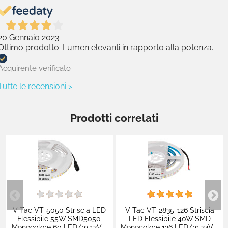
20 Gennaio 2023
Ottimo prodotto. Lumen elevanti in rapporto alla potenza.
Acquirente verificato
Tutte le recensioni >
Prodotti correlati
V-Tac VT-5050 Striscia LED
V-Tac VT-2835-126 Striscia
Flessibile 55W SMD5050
LED Flessibile 40W SMD
Monocolore 60 LED/m 12V -
Monocolore 126 LED/m 24V -