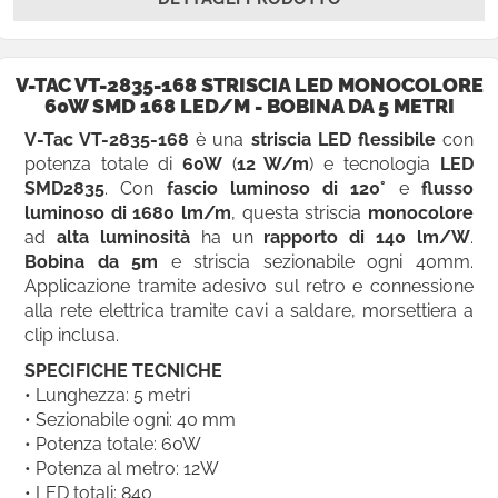
V-TAC VT-2835-168 STRISCIA LED MONOCOLORE
60W SMD 168 LED/M - BOBINA DA 5 METRI
V-Tac VT-2835-168
è una
striscia LED flessibile
con
potenza totale di
60W
(
12 W/m
) e tecnologia
LED
SMD2835
. Con
fascio luminoso di 120°
e
flusso
luminoso di 1680 lm/m
, questa striscia
monocolore
ad
alta luminosità
ha un
rapporto di 140 lm/W
.
Bobina da 5m
e striscia sezionabile ogni 40mm.
Applicazione tramite adesivo sul retro e connessione
alla rete elettrica tramite cavi a saldare, morsettiera a
clip inclusa.
SPECIFICHE TECNICHE
• Lunghezza: 5 metri
• Sezionabile ogni: 40 mm
• Potenza totale: 60W
• Potenza al metro: 12W
• LED totali: 840