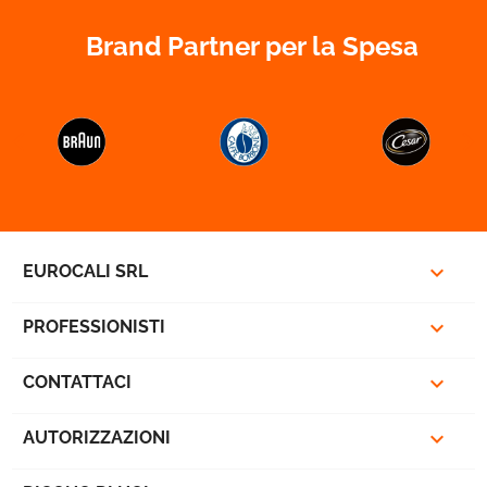
Brand Partner per la Spesa



EUROCALI SRL

PROFESSIONISTI

CONTATTACI

AUTORIZZAZIONI