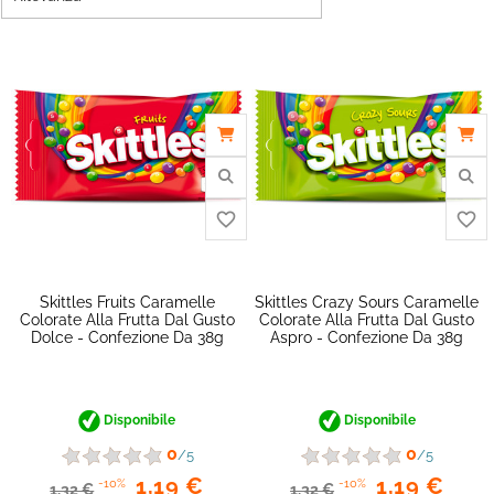
Skittles Fruits Caramelle
Skittles Crazy Sours Caramelle
Colorate Alla Frutta Dal Gusto
Colorate Alla Frutta Dal Gusto
Dolce - Confezione Da 38g
Aspro - Confezione Da 38g
Disponibile
Disponibile
favorite_border
0
0
/5
/5
1,19 €
1,19 €
-10%
-10%
1,32 €
1,32 €