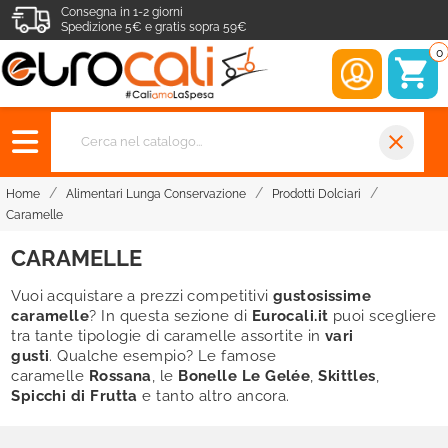
Consegna in 1-2 giorni
Spedizione 5€ e gratis sopra 59€
0
close
Home
Alimentari Lunga Conservazione
Prodotti Dolciari
Caramelle
CARAMELLE
Vuoi acquistare a prezzi competitivi
gustosissime
caramelle
? In questa sezione di
Eurocali.it
puoi scegliere
tra tante tipologie di caramelle assortite in
vari
gusti
. Qualche esempio? Le famose
caramelle
Rossana
,
le
Bonelle Le Gelée
,
Skittles
,
Spicchi di Frutta
e tanto altro ancora.