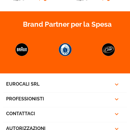
Brand Partner per la Spesa



EUROCALI SRL

PROFESSIONISTI

CONTATTACI

AUTORIZZAZIONI