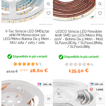
V-Tac Striscia LED SMD5730
LEDCO Striscia LED Flessibile
18W/m Monocolore 120
80W SMD 120 LED/metro IP65
LED/metro Bobina Da 5 Metri -
220V - Bobina Da 5 Metri - Mod.
SKU 2162 / 2163 / 2161
SLP220LBC65 / SLP220LBN65
/ SLP220LBI65
favorite_border
Disponibile in più varianti
Disponibile in più varianti
5
0
/5
/5
135,50 €
28,60 €
-32,31%
42,25 €