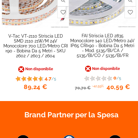
FAI Striscia LED 2835
V-Tac VT-2110 Striscia LED
Monocolore 140 LED/metro 24V
SMD 2110 21W/m 24V
IP65 CRI≥90 - Bobina Da 5 Metri
Monocolore 700 LED/metro CRI
- Mod. 5135/BI/CA /
≥90 - Bobina Da 5 Metri - SKU
5135/BI/CO / 5135/BI/FR
2602 / 2603 / 2604
Non disponibile
Non disponibile
0
4.7
/5
/5
89,24 €
40,59 €
-42,59%
70,70 €
favorite_border
Brand Partner per la Spesa