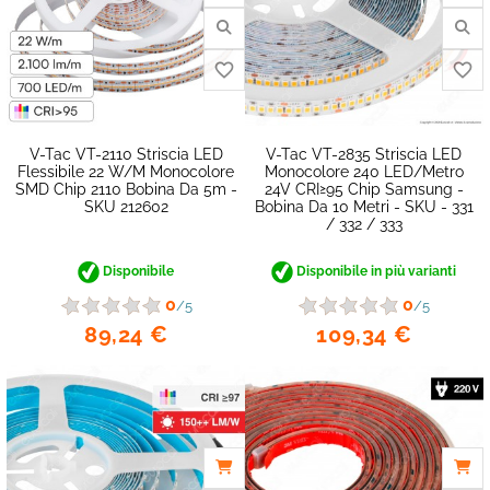
V-Tac VT-2110 Striscia LED
V-Tac VT-2835 Striscia LED
favorite_border
Flessibile 22 W/m Monocolore
Monocolore 240 LED/metro
SMD Chip 2110 Bobina Da 5m -
24V CRI≥95 Chip Samsung -
SKU 212602
Bobina Da 10 Metri - SKU - 331
/ 332 / 333
Disponibile
Disponibile in più varianti
0
0
/5
/5
89,24 €
109,34 €