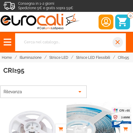
Consegna in 1-2 giorni
Spedizione 5€ e gratis sopra 59€
0
close
Home
Illuminazione
Strisce LED
Strisce LED Flessibili
CRI≥95
CRI≥95

Rilevanza