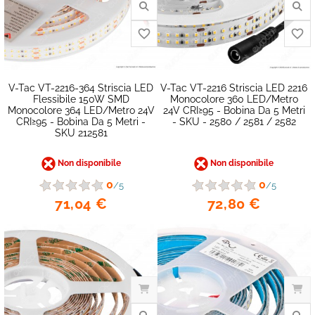
V-Tac VT-2216-364 Striscia LED
V-Tac VT-2216 Striscia LED 2216
Flessibile 150W SMD
Monocolore 360 LED/metro
Monocolore 364 LED/metro 24V
24V CRI≥95 - Bobina Da 5 Metri
CRI≥95 - Bobina Da 5 Metri -
- SKU - 2580 / 2581 / 2582
SKU 212581
Non disponibile
Non disponibile
0
0
/5
/5
71,04 €
72,80 €
favorite_border