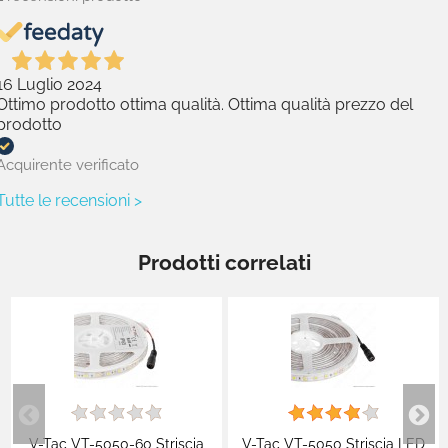
16 Luglio 2024
Ottimo prodotto ottima qualità. Ottima qualità prezzo del
prodotto
Acquirente verificato
Tutte le recensioni >
Prodotti correlati
V-Tac VT-5050-60 Striscia
V-Tac VT-5050 Striscia LED