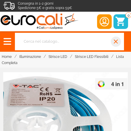
Consegna in 1-2 giorni
Spedizione 5€ e gratis sopra 59€
0
close
Home
Illuminazione
Strisce LED
Strisce LED Flessibili
Lista
Completa