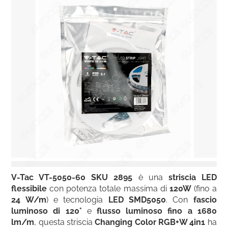
V-Tac VT-5050-60 SKU 2895
è una
striscia LED
flessibile
con potenza totale massima di
120W
(fino a
24 W/m
) e tecnologia
LED SMD5050
. Con
fascio
luminoso di 120°
e
flusso luminoso fino a 1680
lm/m
, questa striscia
Changing Color RGB+W 4in1
ha