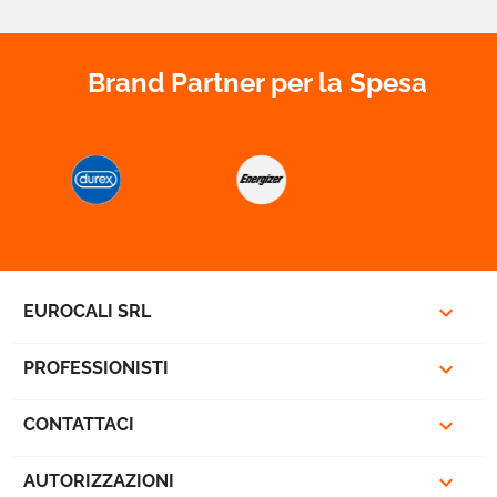
- Bobina da 5 metri
- SKU 2895
Brand Partner per la Spesa



EUROCALI SRL

PROFESSIONISTI

CONTATTACI

AUTORIZZAZIONI