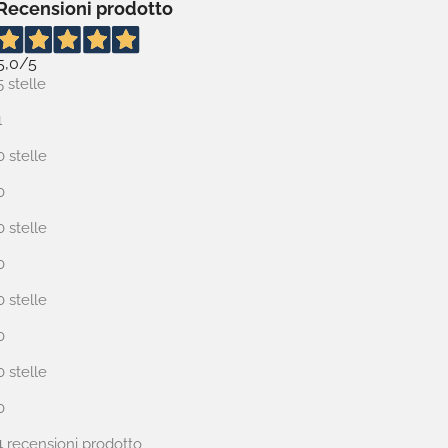
Recensioni prodotto
5,0
/5
5 stelle
1
0 stelle
0
0 stelle
0
0 stelle
0
0 stelle
0
1
recensioni prodotto