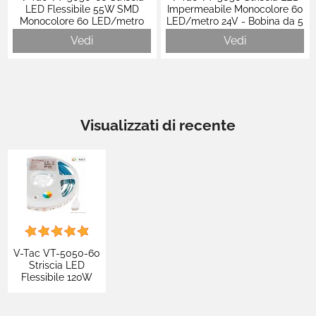
LED Flessibile 55W SMD
Impermeabile Monocolore 60
Monocolore 60 LED/metro
LED/metro 24V - Bobina da 5
IP65 12V - Bobina 5m - SKU
metri - SKU 2562 / 2563 /
Vedi
Vedi
212149 / 212150 / 212148
2564
Visualizzati di recente
V-Tac VT-5050-60
Striscia LED
Flessibile 120W
SMD Changing
Color RGB+W 4in1
60 LED/metro 24V