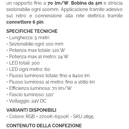
un rapporto fino a
70 lm/W
.
Bobina da 5m
e striscia
sezionabile ogni 100mm. Applicazione tramite adesivo
sul retro e connessione alla rete elettrica tramite
connettore
6 pin
.
SPECIFICHE TECNICHE
• Lunghezza: 5 metri
• Sezionabile ogni: 100 mm
• Potenza max totale: 120 W
• Potenza max al metro: 24 W
• LED totali: 300
• LED ogni metro: 60
• Flusso luminoso totale: fino a 8400 lm
• Flusso luminoso al metro: fino a 1680 lm
• Efficienza luminosa: 70 lm/W
• Fascio luminoso: 120°
• Voltaggio: 24V DC
VARIANTI DISPONIBILI
• Colore: RGB + 2700K-6500K - SKU 2895
CONTENUTO DELLA CONFEZIONE