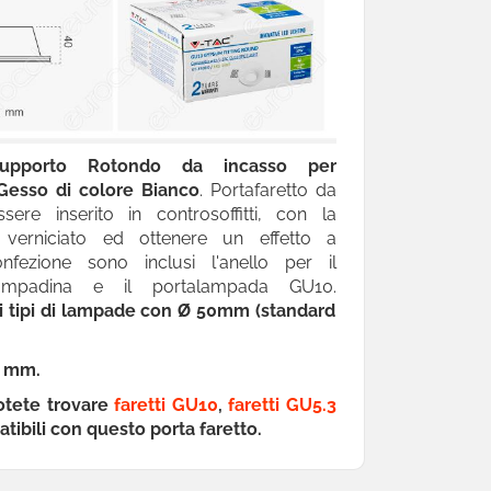
upporto Rotondo
da incasso per
 Gesso di colore Bianco
. Portafaretto da
ere inserito in controsoffitti, con la
e verniciato ed ottenere un effetto a
nfezione sono inclusi l'anello per il
lampadina e il portalampada GU10.
 i tipi di lampade con Ø 50mm (standard
0 mm.
otete trovare
faretti GU10
,
faretti GU5.3
ibili con questo porta faretto.