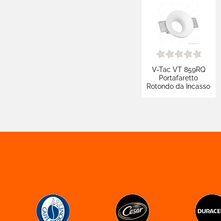
V-Tac VT 859RQ
Portafaretto
Rotondo da Incasso
in Gesso per
Lampadine GU10 e
GU5.3 - SKU 3697