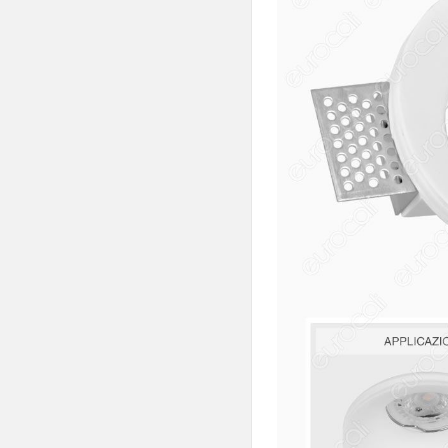
Coltivazione Indoor

Sensori

Lampadari

Portafaretti
Fissi
Orientabili
Multipli
Rotondi
Quadrati
In Gesso
Portalampade
Adattatori