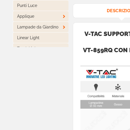
Punti Luce
DESCRIZI

Applique

Lampade da Giardino
V-TAC SUPPOR
Linear Light
Track Lights
VT-859RQ CON 

Track Lights Magnetiche

Lampade LED
Piantane
Casa Intelligente

Arredo LED Componibile
Smart Light

Luci LED Decorative