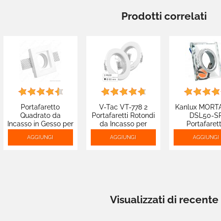
Prodotti correlati
Portafaretto
V-Tac VT-778 2
Kanlux MORT
Quadrato da
Portafaretti Rotondi
DSL50-S
Incasso in Gesso per
da Incasso per
Portafaret
Lampadine GU10 e
Lampadine GU10 e
Quadrato 
AGGIUNGI
AGGIUNGI
AGGIUNGI
GU5.3 - ART42
GU5.3 - SKU 3584
Incasso p
Lampadine G
GU5.3 - mod.
Visualizzati di recente