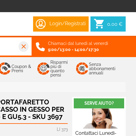
Login/Registrati
0,00 €
Chiamaci dal lunedì al venerdì
close
9:00/13:00 - 14:00/17:30
Risparmi
Senza
Coupon &
più di
abbonamenti
Premi
quanto
annuali
pensi
 PORTAFARETTO
SERVE AIUTO?
ASSO IN GESSO PER
E GU5.3 - SKU 3697
LI 373
Contattaci Lunedì-