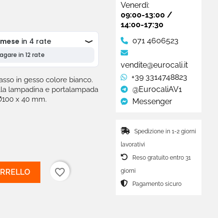
Venerdì:
09:00-13:00 /
14:00-17:30
071 4606523
vendite@eurocali.it
+39 3314748823
asso in gesso colore bianco.
@EurocaliAV1
ella lampadina e portalampada
Ø100
x 40
mm.
Messenger
Spedizione in 1-2 giorni
lavorativi
Reso gratuito entro 31
favorite_border
giorni
ARRELLO
Pagamento sicuro