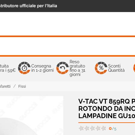
Reso
tuita
Consegna
gratuito
Sconti
ra i 59€
in 1-2 giorni
fino a 31
Quantità
giorni
faretti
Fissi
V-TAC VT 859RQ
ROTONDO DA INC
LAMPADINE GU10 
0
/5