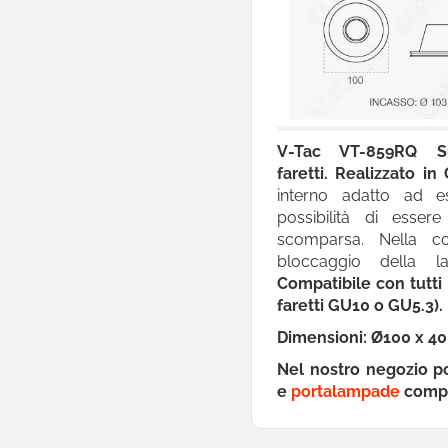

Alimentari Lunga
Conservazione

Batterie Apparecchi
Acustici

Hobby E Fai Da Te
V-Tac VT-859RQ
S
faretti.
Realizzato in

Proteine E Integratori
interno adatto ad ess
possibilità di esser

Prodotti Monouso
scomparsa.
Nella co
bloccaggio della 

Cura Della Persona
Compatibile con tutti
faretti GU10 o GU5.3).

Detergenti E Pulizia
Dimensioni:
Ø
100 x 4

Cura Del Bimbo
Nel nostro negozio p
e
portalampade
compat

Ottica

Pet Care