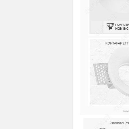
Lampade Autonome
Lampade Solari
Accessori Illuminazione

Lampadine Auto - Moto

Fotovoltaico

Articoli Per Fumatori

Sexy Shop

Materiale Elettrico

Elettronica Di Consumo

Batterie E Caricabatterie

Cialde E Capsule Caffè