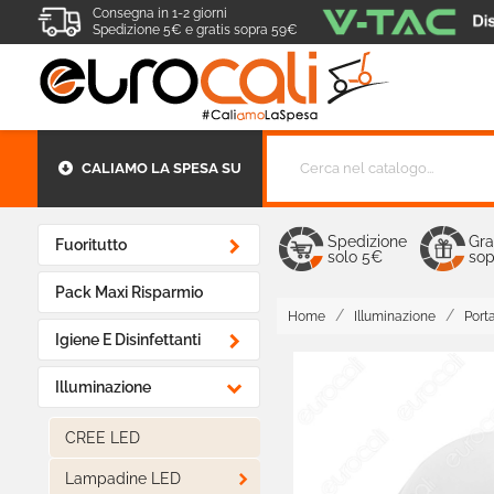
Consegna in 1-2 giorni
Spedizione 5€ e gratis sopra 59€
CALIAMO LA SPESA SU
Spedizione
Gra

Fuoritutto
solo 5€
sop
Pack Maxi Risparmio
Home
Illuminazione
Porta

Igiene E Disinfettanti

Illuminazione
CREE LED

Lampadine LED