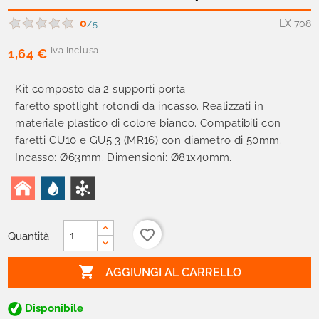
0
LX 708
/5
Iva Inclusa
1,64 €
Kit composto da 2 supporti porta
faretto spotlight rotondi da incasso. Realizzati in
materiale plastico di colore bianco. Compatibili con
faretti GU10 e GU5.3 (MR16) con diametro di 50mm.
Incasso: Ø63mm. Dimensioni: Ø81x40mm.
favorite_border
Quantità

AGGIUNGI AL CARRELLO
Disponibile