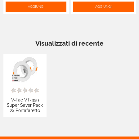
e GU5.3 - mod.18512
ART43
AGGIUNGI
AGGIUNGI
Visualizzati di recente
V-Tac VT-929
Super Saver Pack
2x Portafaretto
Rotondo Fisso da
Incasso per
Lampadine GU10 e
GU5.3 (MR16)
Bianco - SKU 6640