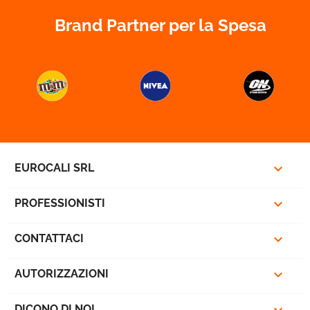
Brand Partner per la Spesa



EUROCALI SRL

PROFESSIONISTI

CONTATTACI

AUTORIZZAZIONI
DICONO DI NOI