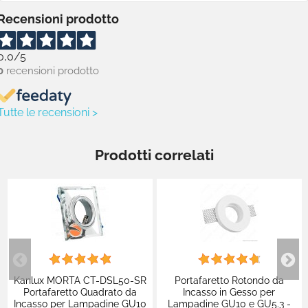
Recensioni prodotto
0,0
/5
0
recensioni prodotto
Tutte le recensioni >
Prodotti correlati
Kanlux MORTA CT-DSL50-SR
Portafaretto Rotondo da
Portafaretto Quadrato da
Incasso in Gesso per
Incasso per Lampadine GU10
Lampadine GU10 e GU5.3 -