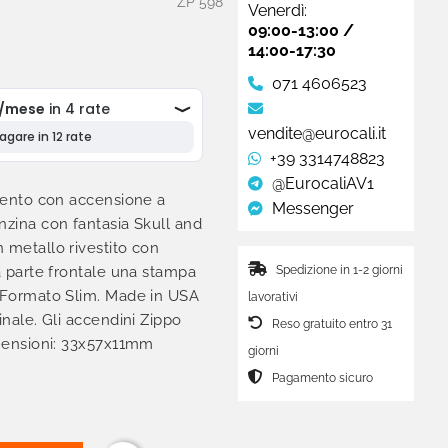
ZP 598
Venerdì:
09:00-13:00 /
14:00-17:30
071 4606523
vendite@eurocali.it
+39 3314748823
@EurocaliAV1
ivento con accensione a
Messenger
nzina con fantasia Skull and
 metallo rivestito con
Spedizione in 1-2 giorni
la parte frontale una stampa
. Formato Slim. Made in USA
lavorativi
inale. Gli accendini Zippo
Reso gratuito entro 31
imensioni: 33x57x11mm
giorni
Pagamento sicuro