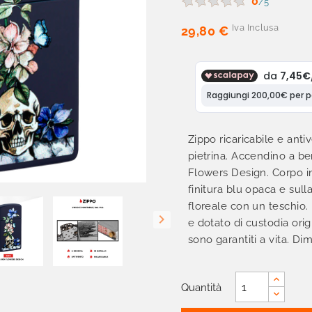
0
/5
Iva Inclusa
29,80 €
Zippo ricaricabile e ant
pietrina. Accendino a be
Flowers Design. Corpo in
finitura blu opaca e sul
floreale con un teschio

e dotato di custodia orig
sono garantiti a vita. D
Quantità