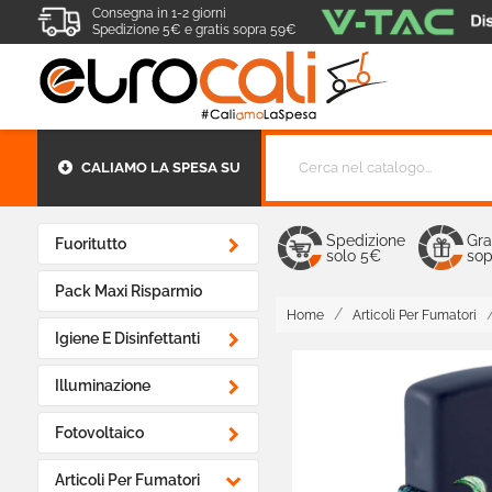
Consegna in 1-2 giorni
Spedizione 5€ e gratis sopra 59€
CALIAMO LA SPESA SU
Spedizione
Gra

Fuoritutto
solo 5€
sop
Pack Maxi Risparmio
Home
Articoli Per Fumatori

Igiene E Disinfettanti

Illuminazione

Fotovoltaico

Articoli Per Fumatori