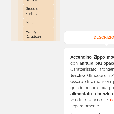
Gioco e
Fortuna
Militari
Harley-
Davidson
DESCRIZI
Jack Daniel's
Playboy
Accendino Zippo mo
con
finitura blu opac
James Bond
Caratterizzato fron
Licenze
teschio
. Gli accendini 
d'Autore
essere di dimensioni 
Da Pipa
quindi ancora più por
alimentato a benzina
Slim
venduto scarico: le
ri
Gadget
separatamente.
Fluido di