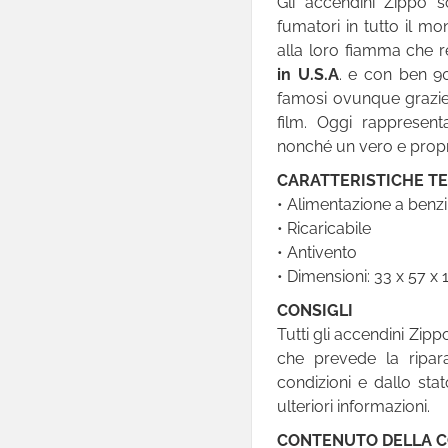
Gli accendini Zippo s
Ricarica
fumatori in tutto il mon
alla loro fiamma che re
Custodie
in U.S.A
. e con ben 90
Zippo Ricambi
famosi ovunque grazie 
Espositori
film. Oggi rappresen
nonché un vero e propr
Extra Catalogo
CARATTERISTICHE T

Bic
• Alimentazione a benz
• Ricaricabile

Clipper
• Antivento

SmokeTrip
• Dimensioni: 33 x 57 x

Ciao
CONSIGLI
Tutti gli accendini Zip

Atomic
che prevede la ripara

Prof
condizioni e dallo sta
ulteriori informazioni.

Antivento
CONTENUTO DELLA 

Elettronici