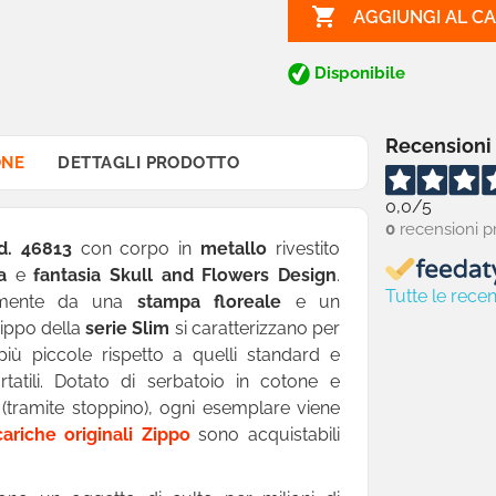

AGGIUNGI AL C
Disponibile
Recensioni
ONE
DETTAGLI PRODOTTO
0,0
/5
0
recensioni p
d. 46813
con corpo in
metallo
rivestito
a
e
fantasia
Skull and Flowers Design
.
Tutte le recen
talmente da una
stampa floreale
e un
Zippo della
serie Slim
si caratterizzano per
più piccole rispetto a quelli standard e
tatili. Dotato di serbatoio in cotone e
(tramite stoppino), ogni esemplare viene
cariche originali Zippo
sono acquistabili