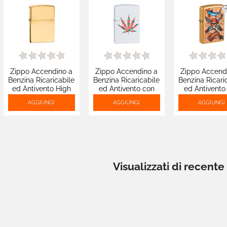
Zippo Accendino a
Zippo Accendino a
Zippo Accend
Benzina Ricaricabile
Benzina Ricaricabile
Benzina Ricari
ed Antivento High
ed Antivento con
ed Antivento
Polish Brass - mod.
Fantasia Floral Leaf
Fantasia Guy 
AGGIUNGI
AGGIUNGI
AGGIUNGI
254B
Design - mod. 29730
- mod. 489
Visualizzati di recente