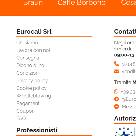
Caffè Borbone
Cesar
Durac
Eurocali Srl
Contat
Chi siamo
Negli orar
venerdì:
Lavora con noi
09:00-13
Consegna
07146
Dicono di noi
vendit
Condizioni
Privacy policy
Tramite
M
Cookie policy
+39 33
Whistleblowing
@Euro
Pagamenti
Messe
Coupon
Autoriz
FAQ
Professionisti