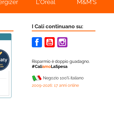
'Oréal
M&M'S
I Cali continuano su:
Facebook
Youtube
Instagram
Risparmio è doppio guadagno.
#Cali
amo
LaSpesa
Negozio 100% italiano
2009-2026: 17 anni online