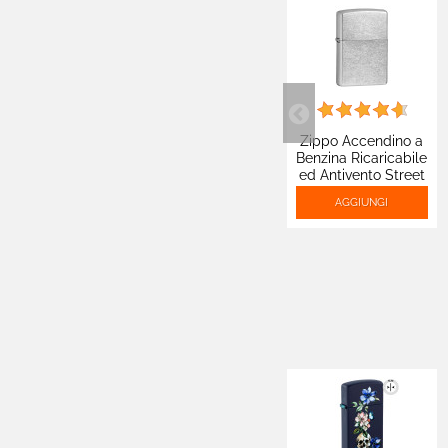

Batterie E Caricabatterie

Cialde E Capsule Caffè

Alimentari Lunga
Conservazione
Zippo Accendino a
Benzina Ricaricabile
ed Antivento Street

Batterie Apparecchi
Chrome - mod. 207
Acustici
AGGIUNGI

Hobby E Fai Da Te

Proteine E Integratori

Prodotti Monouso

Cura Della Persona

Detergenti E Pulizia