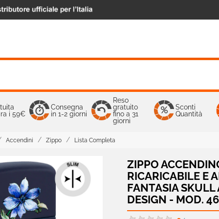
Reso
tuita
Consegna
gratuito
Sconti
ra i 59€
in 1-2 giorni
fino a 31
Quantità
giorni
Accendini
Zippo
Lista Completa
ZIPPO ACCENDINO
RICARICABILE E
FANTASIA SKULL
DESIGN - MOD. 4