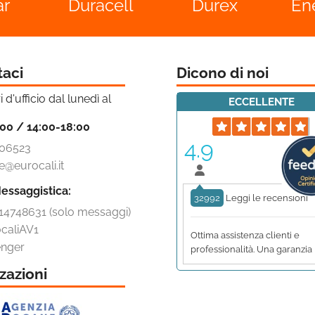
ell
Durex
Energizer
L
taci
Dicono di noi
i d'ufficio dal lunedì al
ECCELLENTE
:00 / 14:00-18:00
4.9
06523
e@eurocali.it
essaggistica:
32992
Leggi le recensioni
14748631 (solo messaggi)
caliAV1
Ottima assistenza clienti e
nger
professionalità. Una garanzia
zazioni