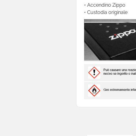
• Accendino Zippo

A Pietrina
• Custodia originale

Maxi

Mini

USB
Ricarica Gas /
Accessori

Portatabacco

Accessori
Narghilè

Sexy Shop

Materiale Elettrico

Elettronica Di Consumo