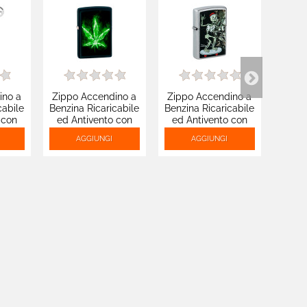
ino a
Zippo Accendino a
Zippo Accendino a
Zipp
cabile
Benzina Ricaricabile
Benzina Ricaricabile
Benzin
 con
ed Antivento con
ed Antivento con
ed A
Harvey
Fantasia Leaf
Fantasia Skateboard
Fanta
AGGIUNGI
AGGIUNGI
66
Design - mod.
Design - mod. 48911
Que
22H022
m