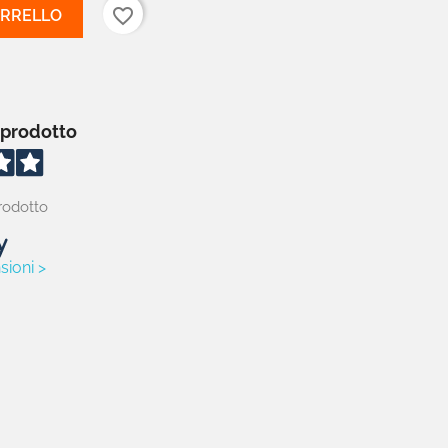
favorite_border
ARRELLO
 prodotto
rodotto
sioni >