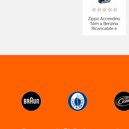

Cura Del Bimbo

Ottica
Zippo Accendino
Slim a Benzina

Pet Care
Ricaricabile e
Antivento con
Fantasia Skull and

Brand Partner Per La
Flowers Design -
Spesa
mod. 46813

Novità
Omaggi E Coupon
