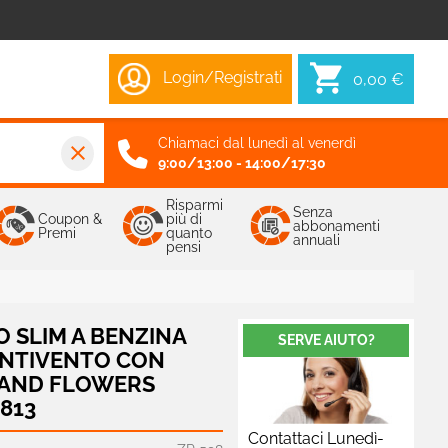
Login/Registrati
0,00 €
Chiamaci dal lunedì al venerdì
close
9:00/13:00 - 14:00/17:30
Risparmi
Senza
Coupon &
più di
abbonamenti
Premi
quanto
annuali
pensi
 SLIM A BENZINA
SERVE AIUTO?
 ANTIVENTO CON
 AND FLOWERS
6813
Contattaci Lunedì-