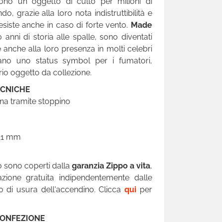
ono un oggetto di culto per milioni di
do, grazie alla loro nota indistruttibilità e
siste anche in caso di forte vento.
Made
 anni di storia alle spalle, sono diventati
anche alla loro presenza in molti celebri
tano uno status symbol per i fumatori,
io oggetto da collezione.
ECNICHE
ina tramite stoppino
 11 mm
po sono coperti dalla
garanzia Zippo a vita
,
zione gratuita indipendentemente dalle
to di usura dell'accendino. Clicca
qui
per
CONFEZIONE