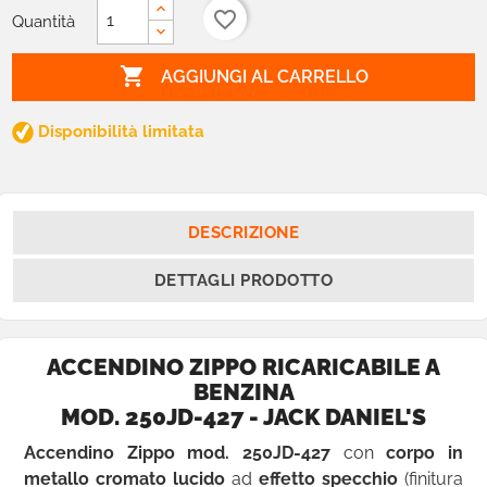
favorite_border
Quantità

AGGIUNGI AL CARRELLO
Disponibilità limitata
DESCRIZIONE
DETTAGLI PRODOTTO
ACCENDINO ZIPPO RICARICABILE A
BENZINA
MOD. 250JD-427 - JACK DANIEL'S
Accendino Zippo mod. 250JD-427
con
corpo in
metallo cromato lucido
ad
effetto specchio
(finitura