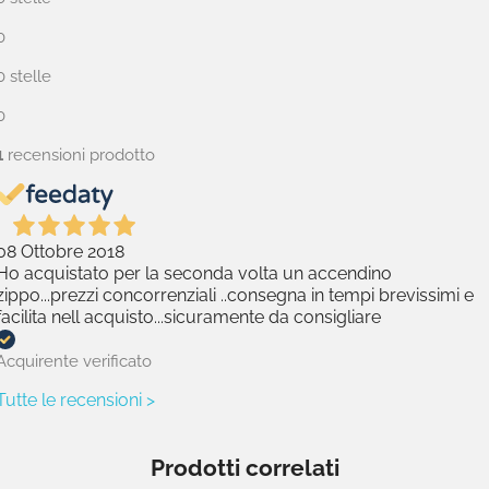
0
0 stelle
0
1
recensioni prodotto
08 Ottobre 2018
Ho acquistato per la seconda volta un accendino
zippo...prezzi concorrenziali ..consegna in tempi brevissimi e
facilita nell acquisto...sicuramente da consigliare
Acquirente verificato
Tutte le recensioni >
Prodotti correlati