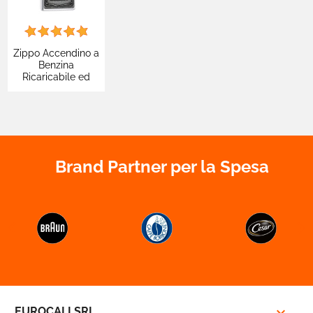
Zippo Accendino a
Benzina
Ricaricabile ed
Antivento con
Fantasia Jack
Daniel's - mod.
250JD-427
Brand Partner per la Spesa



EUROCALI SRL