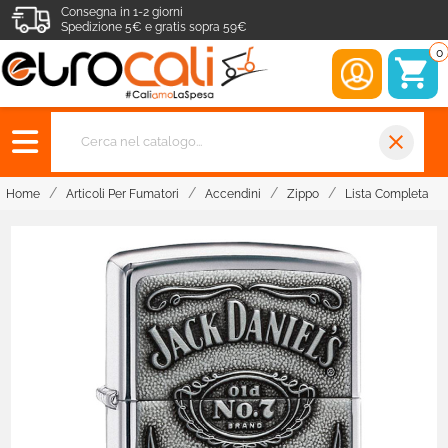
Consegna in 1-2 giorni
Spedizione 5€ e gratis sopra 59€
0
close
Home
Articoli Per Fumatori
Accendini
Zippo
Lista Completa