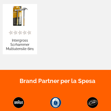
Intergross
Scrhammer
Multiutensile 6in1
con Martello
Rimuovi Chiodi 4
Cacciaviti Inclusi
nel Manico
Brand Partner per la Spesa

