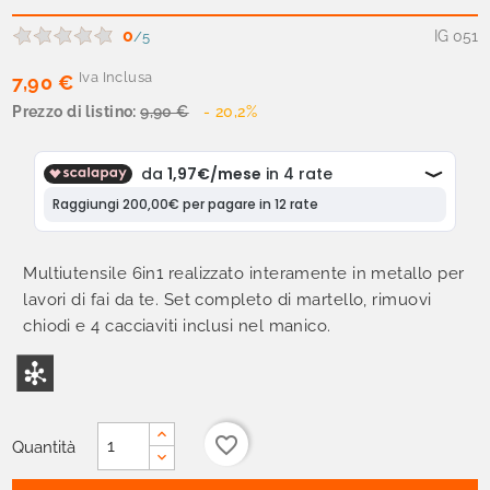
0
IG 051
/5
Iva Inclusa
7,90 €
Prezzo di listino:
9,90 €
- 20,2%
Multiutensile 6in1 realizzato interamente in metallo per
lavori di fai da te. Set completo di martello, rimuovi
chiodi e 4 cacciaviti inclusi nel manico.
favorite_border
Quantità