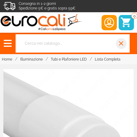
Consegna in 1-2 giorni
Spedizione 5€ e gratis sopra 59€
0
close
Home
Illuminazione
Tubi e Plafoniere LED
Lista Completa