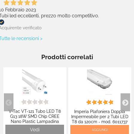
10 Febbraio 2023
Tubi led eccellenti, prezzo molto competitivo.
Acquirente verificato
Tutte le recensioni >
Prodotti correlati
V-Tac VT-121 Tubo LED T8
Imperia Plafoniera Doppia
G13 18W SMD Chip CREE
Impermeabile per 2 Tubi LED
Nano Plastic Lampadina
T8 da 120cm - mod. 6011737
120cm con Starter - SKU
Vedi
AGGIUNGI
216536 / 216546 / 216556