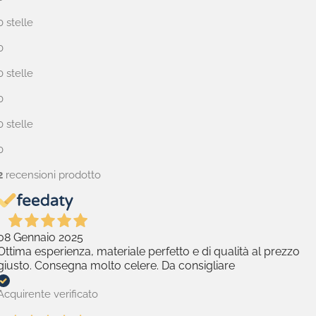
0 stelle
0
0 stelle
0
0 stelle
0
2
recensioni prodotto
08 Gennaio 2025
Ottima esperienza, materiale perfetto e di qualità al prezzo
giusto. Consegna molto celere. Da consigliare
Acquirente verificato