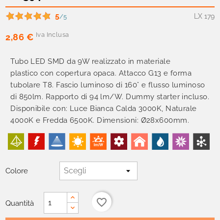
5
LX 179
/5
Iva Inclusa
2,86 €
Tubo LED SMD da 9W realizzato in materiale
plastico con copertura opaca. Attacco G13 e forma
tubolare T8. Fascio luminoso di 160° e flusso luminoso
di 850lm. Rapporto di 94 lm/W. Dummy starter incluso.
Disponibile con: Luce Bianca Calda 3000K, Naturale
4000K e Fredda 6500K. Dimensioni: Ø28x600mm.
Colore
favorite_border
Quantità