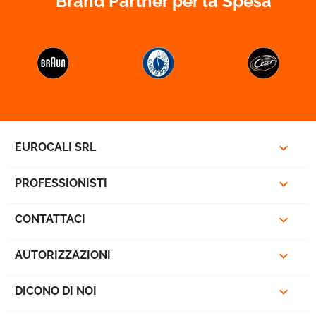
Brand Partner per la Spesa



EUROCALI SRL

PROFESSIONISTI

CONTATTACI

AUTORIZZAZIONI

DICONO DI NOI