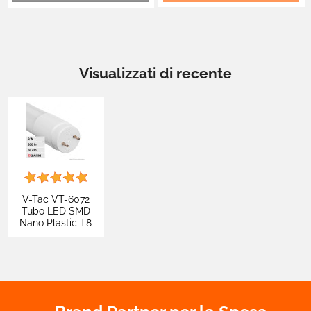
Visualizzati di recente
V-Tac VT-6072
Tubo LED SMD
Nano Plastic T8
G13 9W Lampadina
60 cm con Starter
- SKU 216392 /
216393 / 216394