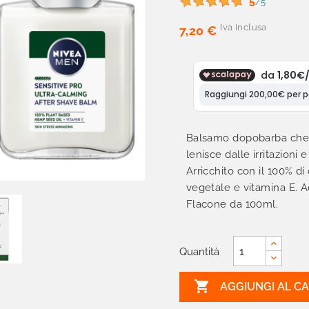
5
/5
Iva Inclusa
7,20 €
Balsamo dopobarba che 
lenisce dalle irritazioni e
Arricchito con il 100% di
vegetale e vitamina E. 
Flacone da 100ml.
Quantità

AGGIUNGI AL C