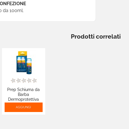
CONFEZIONE
o da 100ml.
Prodotti correlati
Prep Schiuma da
Barba
Dermoprotettiva
Formula Ricca e
AGGIUNGI
Cremosa Effetto
Pelle Tonica - 2
Flaconi da 50ml