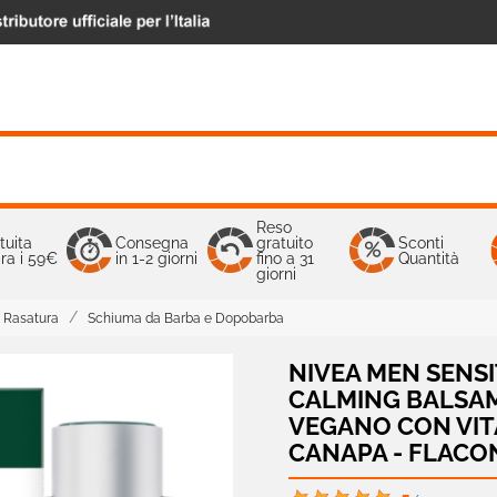
Reso
tuita
Consegna
gratuito
Sconti
ra i 59€
in 1-2 giorni
fino a 31
Quantità
giorni
Rasatura
Schiuma da Barba e Dopobarba
NIVEA MEN SENSI
CALMING BALSA
VEGANO CON VITA
CANAPA - FLACO