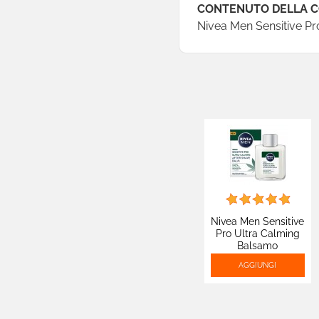
CONTENUTO DELLA 
Nivea Men Sensitive Pr
Nivea Men Sensitive
Pro Ultra Calming
Balsamo
Dopobarba Vegano
AGGIUNGI
con Vitamina E e
Olio di Canapa -
Flacone da 100ml