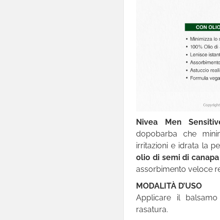

Cura Del Bimbo

Ottica

Pet Care

Brand Partner Per La
Spesa

Novità
Nivea Men Sensitiv
dopobarba che minimi
Omaggi E Coupon
irritazioni e idrata la p
olio di semi di canap
assorbimento veloce reg
MODALITÀ D’USO
Applicare il balsam
rasatura.