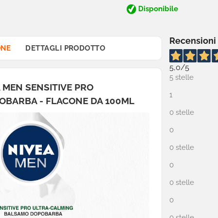
Disponibile
Recensioni
ONE
DETTAGLI PRODOTTO
5,0
/5
5 stelle
 MEN SENSITIVE PRO
1
BARBA - FLACONE DA 100ML
0 stelle
0
0 stelle
0
0 stelle
0
0 stelle