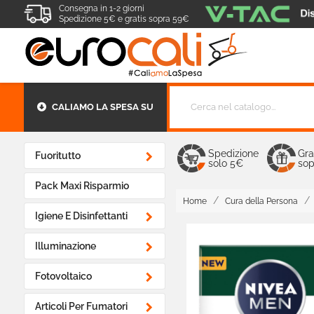
Consegna in 1-2 giorni
Spedizione 5€ e gratis sopra 59€
CALIAMO LA SPESA SU
Spedizione
Gra

Fuoritutto
solo 5€
sop
Pack Maxi Risparmio
Home
Cura della Persona

Igiene E Disinfettanti

Illuminazione

Fotovoltaico

Articoli Per Fumatori