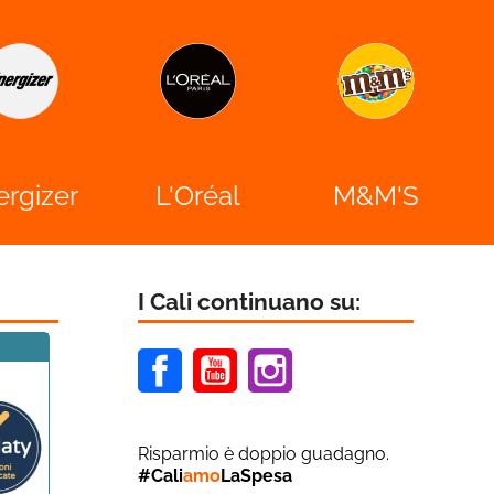
Nivea

'Oréal
M&M'S
I Cali continuano su:
Facebook
Youtube
Instagram
Risparmio è doppio guadagno.
#Cali
amo
LaSpesa