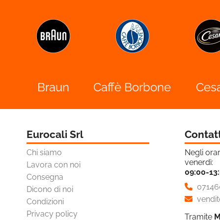

Caffè Borbone
Cesar
Durac
Eurocali Srl
Contat
Chi siamo
Negli orar
venerdì:
Lavora con noi
09:00-13
Consegna
07146
Dicono di noi
vendit
Condizioni
Privacy policy
Tramite
M