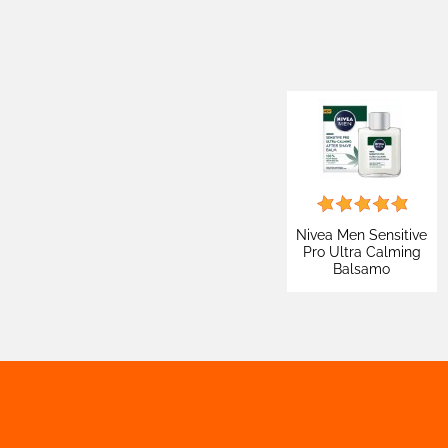
Nivea Men Sensitive
Pro Ultra Calming
Balsamo
Dopobarba Vegano
con Vitamina E e
Olio di Canapa -
Flacone da 100ml