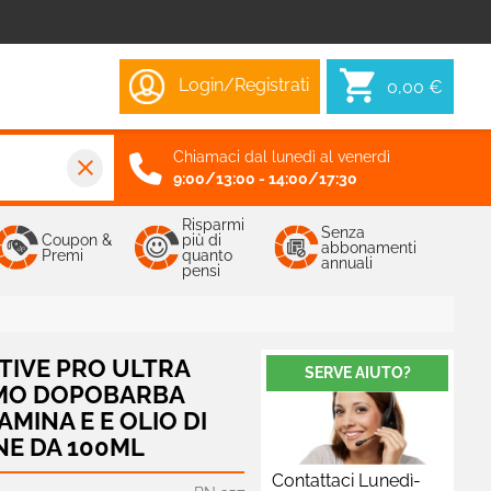
Login/Registrati
0,00 €
Chiamaci dal lunedì al venerdì
close
9:00/13:00 - 14:00/17:30
Risparmi
Senza
Coupon &
più di
abbonamenti
Premi
quanto
annuali
pensi
TIVE PRO ULTRA
SERVE AIUTO?
MO DOPOBARBA
MINA E E OLIO DI
NE DA 100ML
Contattaci Lunedì-