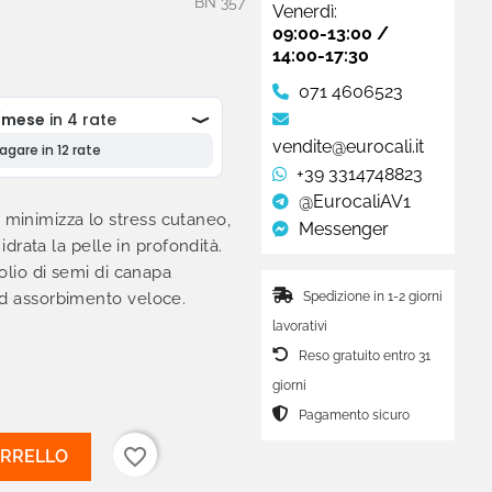
BN 357
Venerdì:
09:00-13:00 /
14:00-17:30
071 4606523
vendite@eurocali.it
+39 3314748823
@EurocaliAV1
minimizza lo stress cutaneo,
Messenger
 idrata la pelle in profondità.
 olio di semi di canapa
Spedizione in 1-2 giorni
Ad assorbimento veloce.
lavorativi
Reso gratuito entro 31
giorni
Pagamento sicuro
favorite_border
ARRELLO