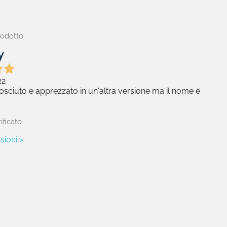
rodotto
22
sciuto e apprezzato in un'altra versione ma il nome è
ificato
sioni >