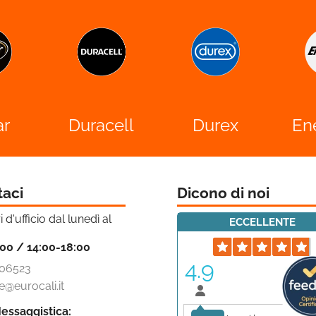
ell
Durex
Energizer
L
taci
Dicono di noi
i d'ufficio dal lunedì al
ECCELLENTE
:00 / 14:00-18:00
4.9
06523
e@eurocali.it
essaggistica: