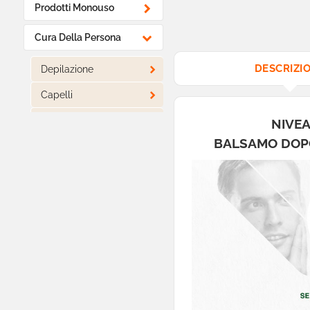

Prodotti Monouso

Cura Della Persona
DESCRIZI

Depilazione

Capelli
Bilance e Misuratori
NIVEA
BALSAMO DOPO

Igiene Orale

Viso

Igiene e Disinfettanti

Cosmetici BIO

Corpo

Make-Up

Rasatura