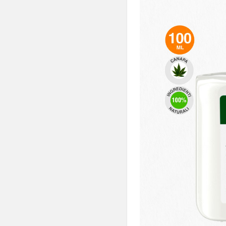
Schiuma da Barba
e Dopobarba

Cura dei Piedi

Cura delle Mani

Uomo

Creme Solari
Colliri
Profumi

Medicali e Sanitari
Repellenti e
Dopopuntura
Tappi e Igiene Orecchie

Detergenti E Pulizia