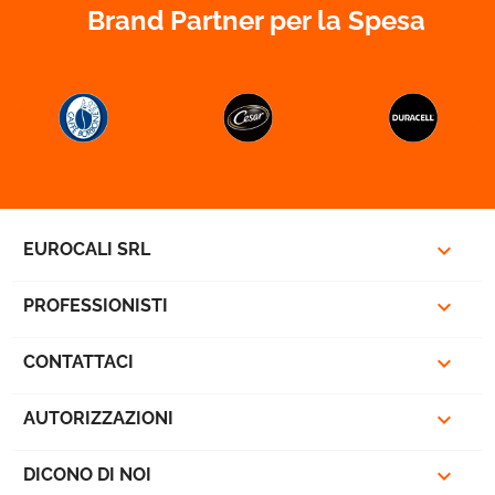
Brand Partner per la Spesa



EUROCALI SRL

PROFESSIONISTI

CONTATTACI

AUTORIZZAZIONI

DICONO DI NOI