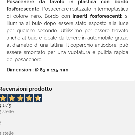
Posacenere da tavolo in plastica con bordo
fosforescente.
Posacenere realizzato in termoplastica
di colore nero. Bordo con
inserti fosforescenti:
si
illumina al buio dopo essere stato esposto alla luce
per qualche secondo. Utilissimo per essere trovato
anche al buio e ideale da tenere in automobile grazie
al diametro di una lattina. Il coperchio antiodore, può
essere smontato per una vuotatura e pulizia rapida
del posacenere.
Dimensioni: Ø 83 x 115 mm.
Recensioni prodotto
4,6
/5
5 stelle
5
4 stelle