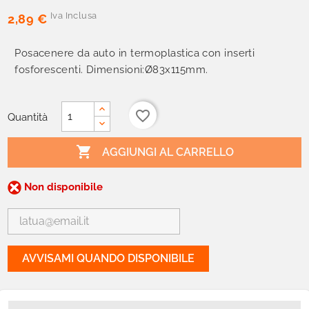
Iva Inclusa
2,89 €
Posacenere da auto in termoplastica con inserti
fosforescenti. Dimensioni:Ø83x115mm.
favorite_border
Quantità

AGGIUNGI AL CARRELLO
Non disponibile
AVVISAMI QUANDO DISPONIBILE