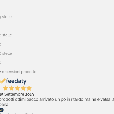
1
3 stelle
1
0 stelle
0
0 stelle
0
7
recensioni prodotto
25 Settembre 2019
prodotti ottimi pacco arrivato un pò in ritardo ma ne è valsa l
pena