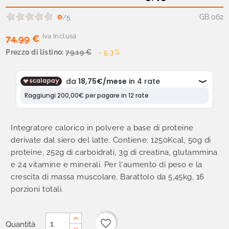
0
GB 062
/5
Iva Inclusa
74,99 €
Prezzo di listino:
79,19 €
- 5,3%
Integratore calorico in polvere a base di proteine
derivate dal siero del latte. Contiene: 1250Kcal, 50g di
proteine, 252g di carboidrati, 3g di creatina, glutammina
e 24 vitamine e minerali. Per l'aumento di peso e la
crescita di massa muscolare. Barattolo da 5,45kg, 16
porzioni totali.
favorite_border
Quantità