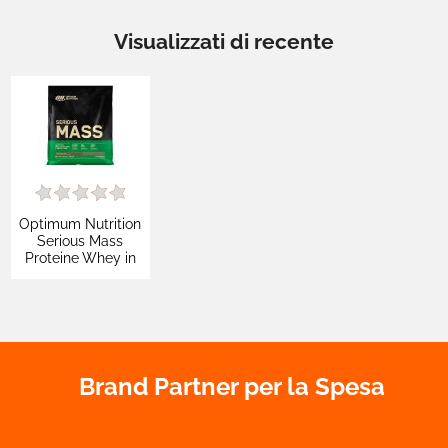
Visualizzati di recente
Optimum Nutrition
Serious Mass
Proteine Whey in
Polvere per
Sviluppo
Muscolare Gusto al
Cioccolato - Busta
da 5,45Kg
Brand Partner per la Spesa