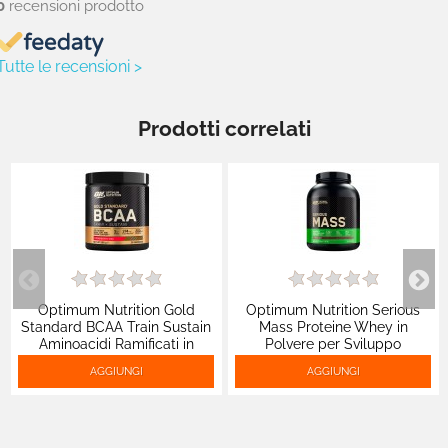
0
recensioni prodotto
Tutte le recensioni >
Prodotti correlati
Optimum Nutrition Gold
Optimum Nutrition Serious
Standard BCAA Train Sustain
Mass Proteine Whey in
Aminoacidi Ramificati in
Polvere per Sviluppo
Polvere Gusto Fragola e Kiwi -
Muscolare al Cioccolato -
AGGIUNGI
AGGIUNGI
Barattolo 266g
Barattolo da 2,73Kg