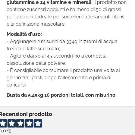
glutammina e 24 vitamine e minerali
. Il prodotto non
contiene zuccheri aggiunti e ha meno di 5g di grassi
per porzioni.
L'ideale per sostenere allenamenti intensi
e la definizione muscolare.
Modalità d'uso:
- Aggiungere 2 misurini da 334g in 710ml di acqua
fredda o latte scremato;
- Agitare dai 30 ai 45 secondi fino a completa
dissoluzione della polvere;
- È consigliabile consumare il prodotto una volta al
giorno fra i pasti, dopo l'allenamento o prima di
coricarsi.
Busta da 5,45kg 16 porzioni totali, con misurino.
Recensioni prodotto
0,0
/5