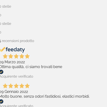
0 stelle
0
0 stelle
0
5
recensioni prodotto
09 Marzo 2022
Ottima qualità, ci siamo trovati bene
Acquirente verificato
09 Gennaio 2022
Molto buone, senza odori fastidiosi, elastici morbidi.
Acquirente verificato