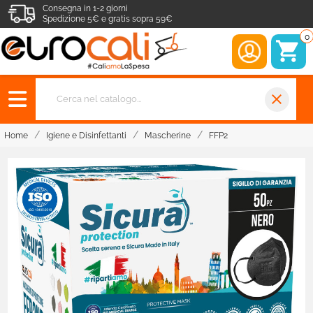
Consegna in 1-2 giorni
Spedizione 5€ e gratis sopra 59€
0
close
Home
Igiene e Disinfettanti
Mascherine
FFP2