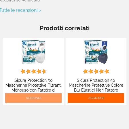
Tutte le recensioni >
Prodotti correlati
Sicura Protection 50
Sicura Protection 50
Mascherine Protettive Filtranti
Mascherine Protettive Colore
Monouso con Fattore di
Blu Elastici Neri Fattore
Protezione Certificato FFP2
Protezione Certificato FFP2
AGGIUNGI
AGGIUNGI
NR in TNT Multistrato
NR in TNT