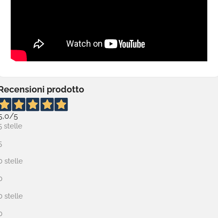
Recensioni prodotto
5,0
/5
5 stelle
5
0 stelle
0
0 stelle
0