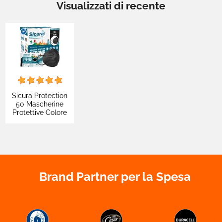
Visualizzati di recente
Sicura Protection
50 Mascherine
Protettive Colore
Nero Elastici Neri
Fattore Protezione
Certificato FFP2
NR in TNT
Brand Partner per la Spesa

