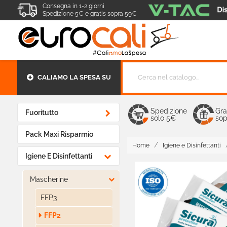
Consegna in 1-2 giorni
Spedizione 5€ e gratis sopra 59€
CALIAMO LA SPESA SU
Spedizione
Gra

Fuoritutto
solo 5€
sop
Pack Maxi Risparmio
Home
Igiene e Disinfettanti

Igiene E Disinfettanti

Mascherine
FFP3
FFP2