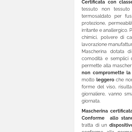
Certificata con clas
tessuto non tessuto 
termosaldato per fusi
protezione, permeabilit
irritante e anallergico.
chimici, polvere di c
lavorazione manufattur
Mascherina dotata 
comodità e semplici 
permette alla mascheri
non compromette la vi
molto
leggero
che non 
forme del viso, risul
giornaliere, vanno smal
giornata.
Mascherina certifica
Conforme allo stan
tratta di un
dispositi