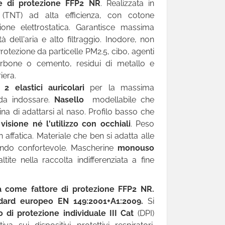
se di protezione FFP2 NR
.
Realizzata in
(TNT) ad alta efficienza, con cotone
one elettrostatica. Garantisce massima
à dell'aria e alto filtraggio. Inodore, non
 Protezione da particelle PM2.5, cibo, agenti
arbone o cemento, residui di metallo e
iera.
di
2 elastici auricolari
per la massima
da indossare.
Nasello
modellabile che
na di adattarsi al naso. Profilo basso che
sione né l'utilizzo con occhiali
. Peso
affatica. Materiale che ben si adatta alle
tando confortevole. Mascherine
monouso
tite nella raccolta indifferenziata a fine
ta come fattore di protezione FFP2 NR.
dard europeo EN 149:2001+A1:2009.
Si
vo di protezione individuale III Cat
(DPI)