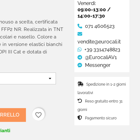
Venerdì:
09:00-13:00 /
14:00-17:30
ouso a scelta, certificata
071 4606523
e FFP2 NR. Realizzata in TNT
ricolari e nasello. Colore a
vendite@eurocali.it
 in versione elastici bianchi
+39 3314748823
PI III Cat e dotata di
@EurocaliAV1
Messenger
Spedizione in 1-2 giorni
lavorativi
Reso gratuito entro 31
giorni
favorite_border
ARRELLO
Pagamento sicuro
ianti