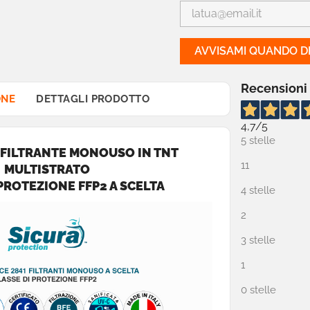
AVVISAMI QUANDO DI
Recensioni
ONE
DETTAGLI PRODOTTO
4,7
/5
5 stelle
FILTRANTE MONOUSO IN TNT
11
MULTISTRATO
PROTEZIONE FFP2 A SCELTA
4 stelle
2
3 stelle
1
0 stelle