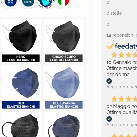
0
0 stelle
0
14
recensioni 
10 Gennaio 2
Ottime masche
per donna.
Acquirente ver
02 Maggio 20
Ottima qualit
Acquirente ver