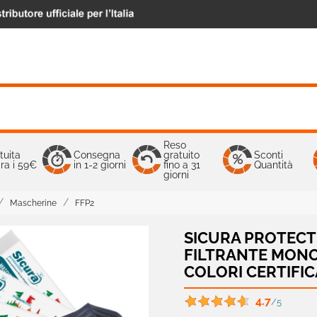
Reso
tuita
Consegna
gratuito
Sconti
ra i 59€
in 1-2 giorni
fino a 31
Quantità
giorni
Mascherine
FFP2
SICURA PROTECT
FILTRANTE MONO
COLORI CERTIFIC
4.7
/5