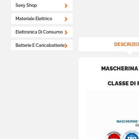

Sexy Shop

Materiale Elettrico

Elettronica Di Consumo
DESCRIZI

Batterie E Caricabatterie

Cialde E Capsule Caffè
MASCHERINA 

Alimentari Lunga
Conservazione
CLASSE DI 

Batterie Apparecchi
Acustici

Hobby E Fai Da Te

Proteine E Integratori

Prodotti Monouso