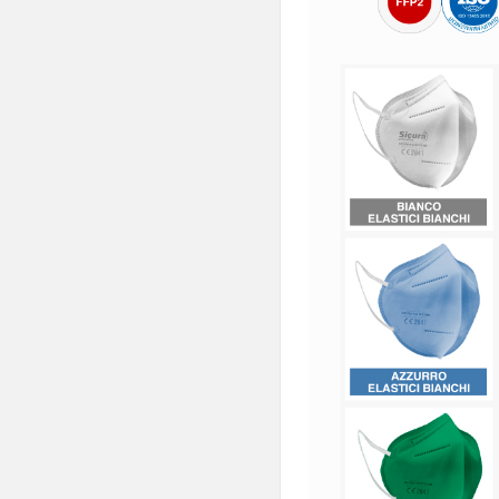

Cura Della Persona

Detergenti E Pulizia

Cura Del Bimbo

Ottica

Pet Care

Brand Partner Per La
Spesa

Novità
Omaggi E Coupon