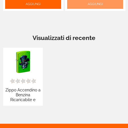
AGGIUNGI
AGGIUNGI
Visualizzati di recente
Zippo Accendino a
Benzina
Ricaricabile e
Antivento con
Fantasia Top Hat
Skull Design -
mod. 46709