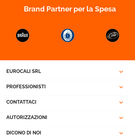
Brand Partner per la Spesa



EUROCALI SRL

PROFESSIONISTI

CONTATTACI

AUTORIZZAZIONI

DICONO DI NOI