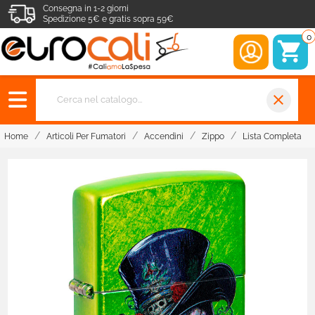
Consegna in 1-2 giorni
Spedizione 5€ e gratis sopra 59€
0
close
Home
Articoli Per Fumatori
Accendini
Zippo
Lista Completa