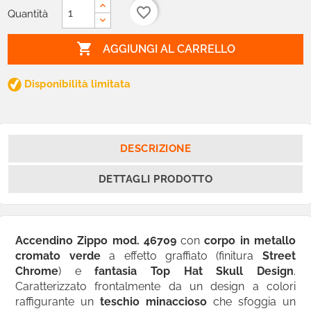
favorite_border
Quantità

AGGIUNGI AL CARRELLO
Disponibilità limitata
DESCRIZIONE
DETTAGLI PRODOTTO
Accendino Zippo mod. 46709
con
corpo in metallo
cromato verde
a
effetto graffiato
(finitura
Street
Chrome
)
e
fantasia Top Hat Skull Design
.
Caratterizzato frontalmente da un design a colori
raffigurante un
teschio minaccioso
che sfoggia un