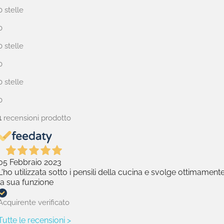
0 stelle
0
0 stelle
0
0 stelle
0
1
recensioni prodotto
05 Febbraio 2023
L'ho utilizzata sotto i pensili della cucina e svolge ottimament
la sua funzione
Acquirente verificato
Tutte le recensioni >