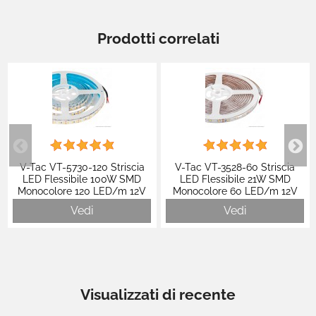
Prodotti correlati
V-Tac VT-5730-120 Striscia
V-Tac VT-3528-60 Striscia
LED Flessibile 100W SMD
LED Flessibile 21W SMD
Monocolore 120 LED/m 12V
Monocolore 60 LED/m 12V
CRI≥90 - Bobina da 5m - SKU
IP65 - Bobina da 5 metri -
Vedi
Vedi
212163 / 212161 / 212162
SKU 212032 / 212043 / 212031
Visualizzati di recente