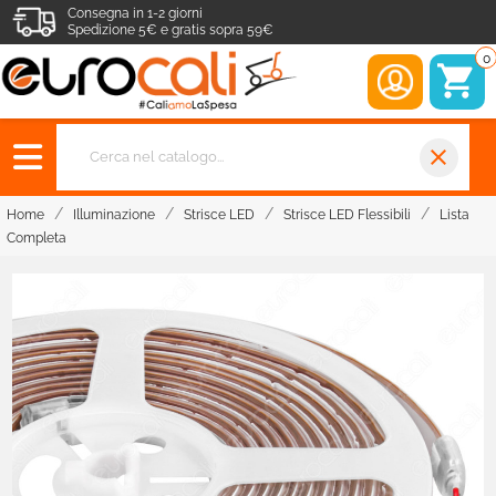
Consegna in 1-2 giorni
Spedizione 5€ e gratis sopra 59€
0
close
Home
Illuminazione
Strisce LED
Strisce LED Flessibili
Lista
Completa