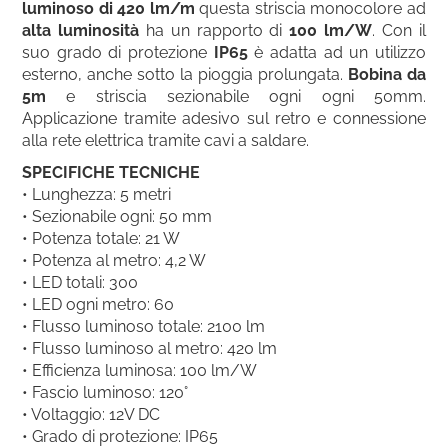
luminoso di 420 lm/m
questa striscia monocolore ad
alta luminosità
ha un rapporto di
100 lm/W
. Con il
suo grado di protezione
IP65
è adatta ad un utilizzo
esterno, anche sotto la pioggia prolungata.
Bobina da
5m
e striscia sezionabile ogni ogni 50mm.
Applicazione tramite adesivo sul retro e connessione
alla rete elettrica tramite cavi a saldare.
SPECIFICHE TECNICHE
• Lunghezza: 5 metri
• Sezionabile ogni: 50 mm
• Potenza totale: 21 W
• Potenza al metro: 4,2 W
• LED totali: 300
• LED ogni metro: 60
• Flusso luminoso totale: 2100 lm
• Flusso luminoso al metro: 420 lm
• Efficienza luminosa: 100 lm/W
• Fascio luminoso: 120°
• Voltaggio: 12V DC
• Grado di protezione: IP65