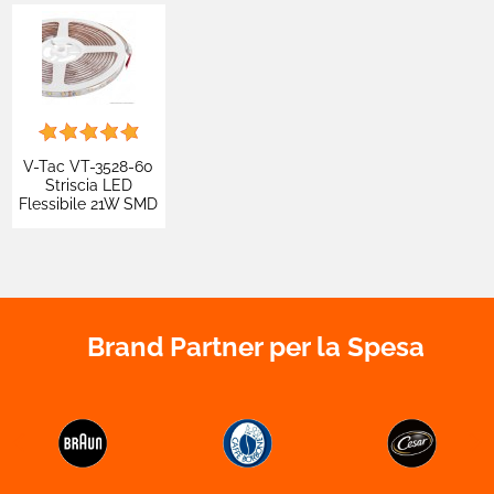
V-Tac VT-3528-60
Striscia LED
Flessibile 21W SMD
Monocolore 60
LED/m 12V IP65 -
Bobina da 5 metri -
SKU 212032 /
212043 / 212031
Brand Partner per la Spesa

