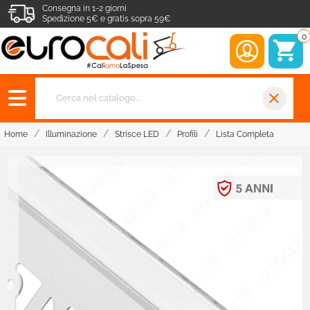
Consegna in 1-2 giorni
Spedizione 5€ e gratis sopra 59€
0
close
Home
Illuminazione
Strisce LED
Profili
Lista Completa