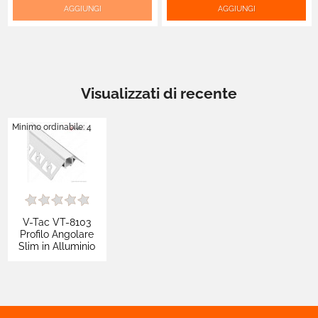
Copertura Opaca Lunghezza
Copertura Opaca Lunghezza
AGGIUNGI
AGGIUNGI
2 metri - SKU 3361
2 metri - SKU 3352
Visualizzati di recente
Minimo ordinabile: 4
V-Tac VT-8103
Profilo Angolare
Slim in Alluminio
per Strisce LED a
Scomparsa con
Copertura Opaca
Lunghezza 2 metri
- SKU 3361