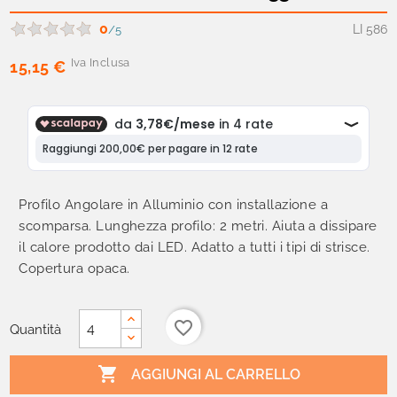
0
LI 586
/5
Iva Inclusa
15,15 €
Profilo Angolare in Alluminio con installazione a
scomparsa. Lunghezza profilo: 2 metri. Aiuta a dissipare
il calore prodotto dai LED. Adatto a tutti i tipi di strisce.
Copertura opaca.
favorite_border
Quantità

AGGIUNGI AL CARRELLO