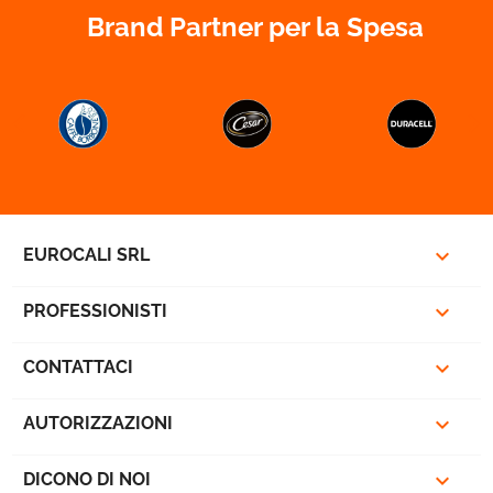
Brand Partner per la Spesa



EUROCALI SRL

PROFESSIONISTI

CONTATTACI

AUTORIZZAZIONI

DICONO DI NOI