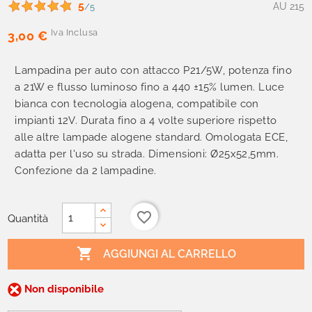
5
AU 215
/5
Iva Inclusa
3,00 €
Lampadina per auto con attacco P21/5W, potenza fino
a 21W e flusso luminoso fino a 440 ±15% lumen. Luce
bianca con tecnologia alogena, compatibile con
impianti 12V. Durata fino a 4 volte superiore rispetto
alle altre lampade alogene standard. Omologata ECE,
adatta per l'uso su strada. Dimensioni: Ø25x52,5mm.
Confezione da 2 lampadine.
favorite_border
Quantità

AGGIUNGI AL CARRELLO
Non disponibile