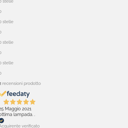
0 stelle
0
0 stelle
0
0 stelle
0
0 stelle
0
2
recensioni prodotto
25 Maggio 2021
ottima lampada. .
Acquirente verificato