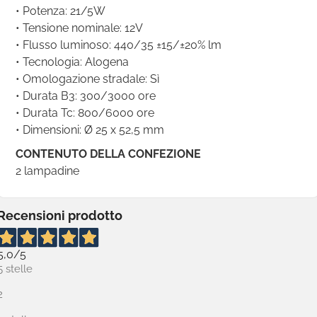
• Potenza: 21/5W
• Tensione nominale: 12V
• Flusso luminoso: 440/35 ±15/±20% lm
• Tecnologia: Alogena
• Omologazione stradale: Sì
• Durata B3: 300/3000 ore
• Durata Tc: 800/6000 ore
• Dimensioni: Ø 25 x 52,5 mm
CONTENUTO DELLA CONFEZIONE
2 lampadine
Recensioni prodotto
5,0
/5
5 stelle
2