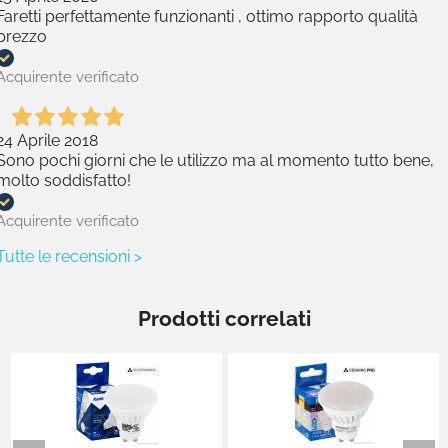
Faretti perfettamente funzionanti , ottimo rapporto qualità
prezzo
Acquirente verificato
24 Aprile 2018
Sono pochi giorni che le utilizzo ma al momento tutto bene,
molto soddisfatto!
Acquirente verificato
Tutte le recensioni >
Prodotti correlati