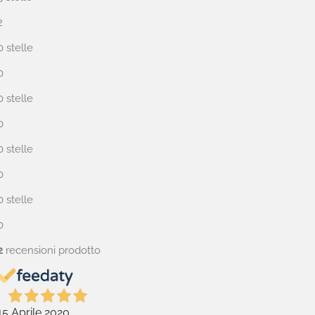
2
0 stelle
0
0 stelle
0
0 stelle
0
0 stelle
0
2
recensioni prodotto
15 Aprile 2020