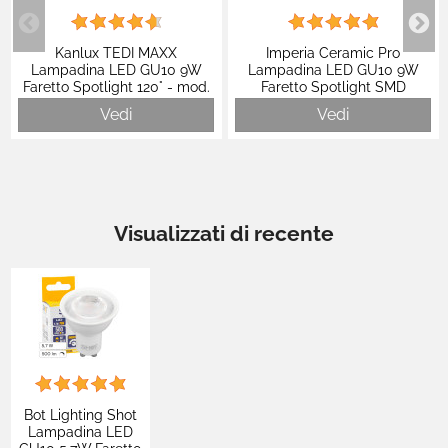
Kanlux TEDI MAXX
Imperia Ceramic Pro
Lampadina LED GU10 9W
Lampadina LED GU10 9W
Faretto Spotlight 120° - mod.
Faretto Spotlight SMD
23412 / 23413
Dimmerabile - mod. 209295 /
Vedi
Vedi
209301
Visualizzati di recente
Bot Lighting Shot
Lampadina LED