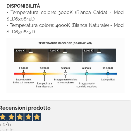
DISPONIBILITÀ
• Temperatura colore: 3000K (Bianca Calda) - Mod.
SLD630842D
• Temperatura colore: 4000K (Bianca Naturale) - Mod.
SLD630843D
Recensioni prodotto
5,0
/5
5 stelle