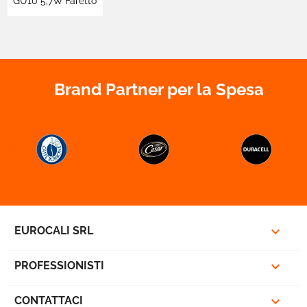
GU10 5,7W Faretto
Spotlight 60°
Dimmerabile -
mod. SLD630842D
/ SLD630843D
Brand Partner per la Spesa



EUROCALI SRL

PROFESSIONISTI

CONTATTACI