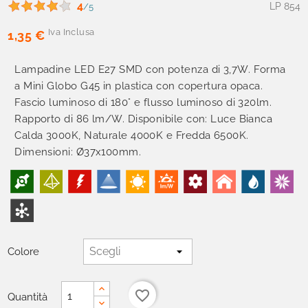
4
LP 854
/5
Iva Inclusa
1,35 €
Lampadine LED E27 SMD con potenza di 3,7W. Forma
a Mini Globo G45 in plastica con copertura opaca.
Fascio luminoso di 180° e flusso luminoso di 320lm.
Rapporto di 86 lm/W. Disponibile con: Luce Bianca
Calda 3000K, Naturale 4000K e Fredda 6500K.
Dimensioni: Ø37x100mm.
Colore
favorite_border
Quantità