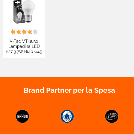
V-Tac VT-1830
Lampadina LED
E27 3.7W Bulb G45
MiniGlobo SMD -
SKU 214160 /
214162 / 214207
Brand Partner per la Spesa

