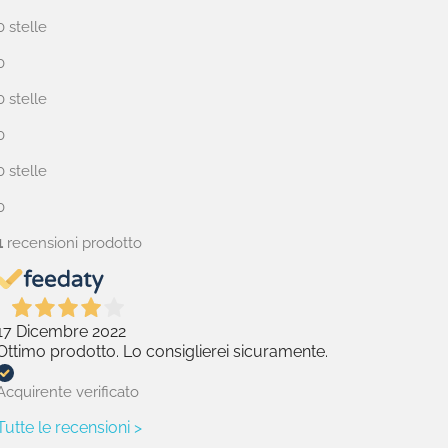
0 stelle
0
0 stelle
0
0 stelle
0
1
recensioni prodotto
17 Dicembre 2022
Ottimo prodotto. Lo consiglierei sicuramente.
Acquirente verificato
Tutte le recensioni >