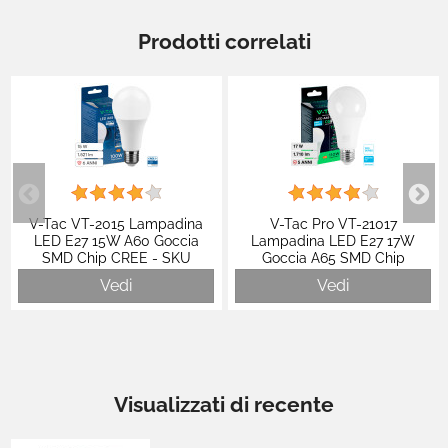
Prodotti correlati
V-Tac VT-2015 Lampadina
V-Tac Pro VT-21017
LED E27 15W A60 Goccia
Lampadina LED E27 17W
SMD Chip CREE - SKU
Goccia A65 SMD Chip
2144536 / 2144546 / 2144556
Samsung - SKU 23687 / 23214
Vedi
Vedi
/ 23215
Visualizzati di recente