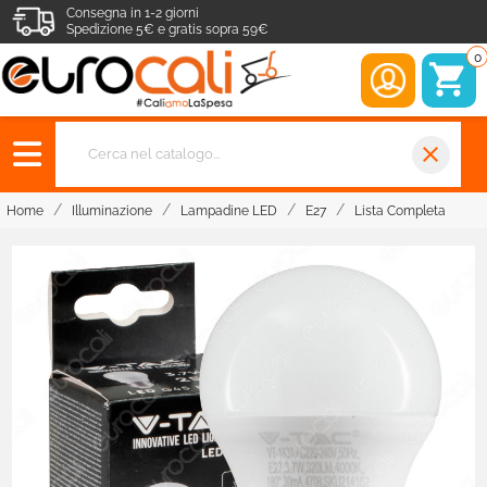
Consegna in 1-2 giorni
Spedizione 5€ e gratis sopra 59€
0
close
Home
Illuminazione
Lampadine LED
E27
Lista Completa