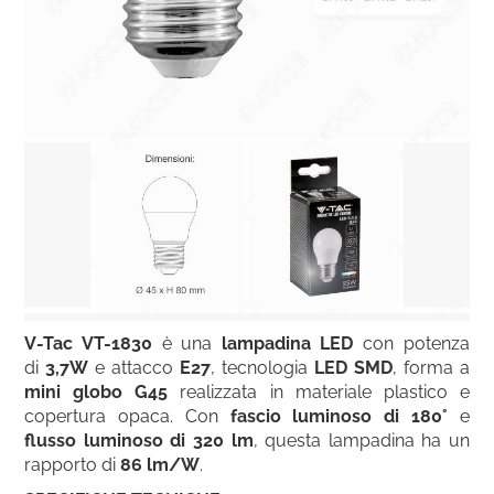
V-Tac VT-1830
è una
lampadina LED
con potenza
di
3,7W
e attacco
E27
, tecnologia
LED SMD
, forma a
mini globo G45
realizzata in materiale plastico e
copertura opaca. Con
fascio luminoso di 180°
e
flusso luminoso di 320 lm
, questa lampadina ha un
rapporto di
86 lm/W
.