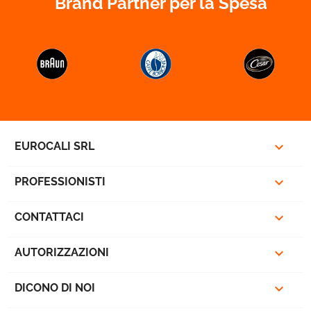
Brand Partner per la Spesa



EUROCALI SRL

PROFESSIONISTI

CONTATTACI

AUTORIZZAZIONI

DICONO DI NOI