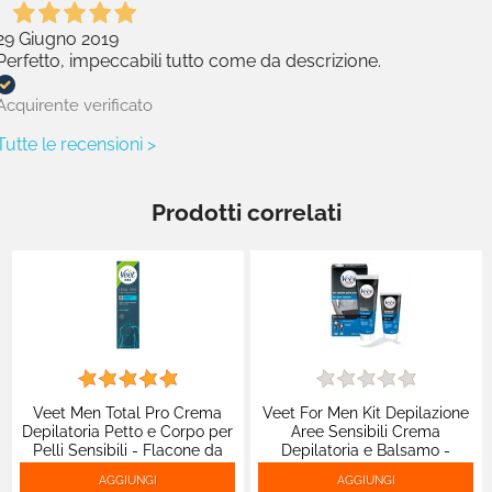
29 Giugno 2019
Perfetto, impeccabili tutto come da descrizione.
Acquirente verificato
Tutte le recensioni >
Prodotti correlati
Veet Men Total Pro Crema
Veet For Men Kit Depilazione
Depilatoria Petto e Corpo per
Aree Sensibili Crema
Pelli Sensibili - Flacone da
Depilatoria e Balsamo -
200ml
Flaconi da 100ml + 50ml
AGGIUNGI
AGGIUNGI