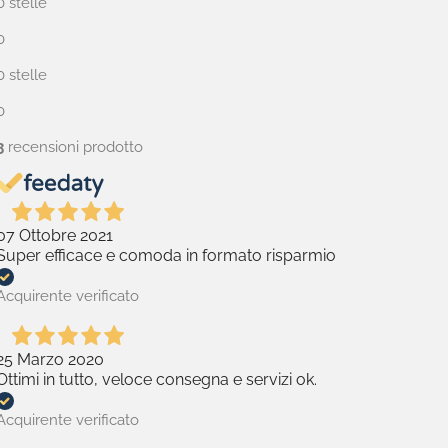
0 stelle
0
0 stelle
0
3
recensioni prodotto
07 Ottobre 2021
Super efficace e comoda in formato risparmio
Acquirente verificato
25 Marzo 2020
Ottimi in tutto, veloce consegna e servizi ok.
Acquirente verificato