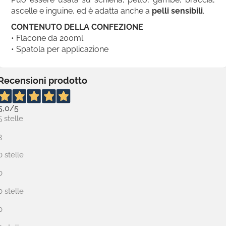
ascelle e inguine, ed è adatta anche a
pelli sensibili
.
CONTENUTO DELLA CONFEZIONE
• Flacone da 200ml
• Spatola per applicazione
Recensioni prodotto
5,0
/5
5 stelle
3
0 stelle
0
0 stelle
0