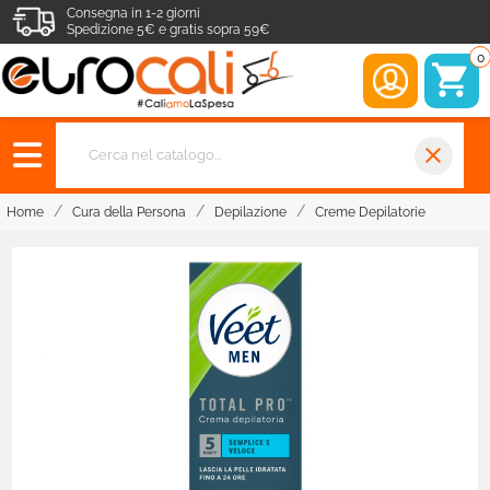
Consegna in 1-2 giorni
Spedizione 5€ e gratis sopra 59€
0
close
Home
Cura della Persona
Depilazione
Creme Depilatorie