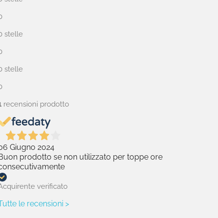
0
0 stelle
0
0 stelle
0
1
recensioni prodotto
06 Giugno 2024
Buon prodotto se non utilizzato per toppe ore
consecutivamente
Acquirente verificato
Tutte le recensioni >