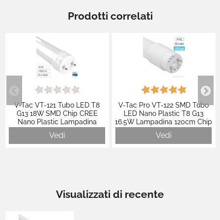
Prodotti correlati
V-Tac VT-121 Tubo LED T8
V-Tac Pro VT-122 SMD Tubo
G13 18W SMD Chip CREE
LED Nano Plastic T8 G13
Nano Plastic Lampadina
16.5W Lampadina 120cm Chip
120cm con Starter - SKU
Samsung con Driver - SKU
Vedi
Vedi
216536 / 216546 / 216556
21688 / 21672 / 21673
Visualizzati di recente