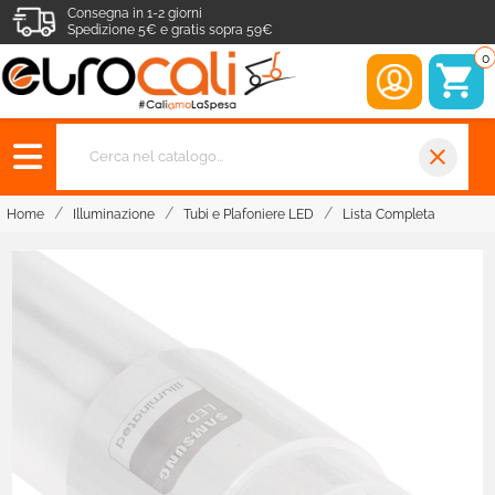
Consegna in 1-2 giorni
Spedizione 5€ e gratis sopra 59€
0
close
Home
Illuminazione
Tubi e Plafoniere LED
Lista Completa