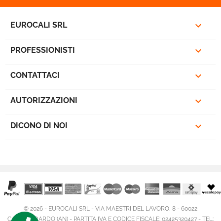

EUROCALI SRL

PROFESSIONISTI

CONTATTACI

AUTORIZZAZIONI

DICONO DI NOI
© 2026 - EUROCALI SRL - VIA MAESTRI DEL LAVORO, 8 - 60022
CASTELFIDARDO (AN) - PARTITA IVA E CODICE FISCALE: 02425320427 - TEL: