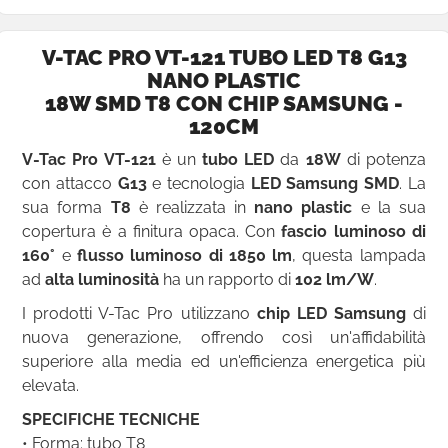
V-TAC PRO VT-121 TUBO LED T8 G13
NANO PLASTIC
18W SMD T8 CON CHIP SAMSUNG -
120CM
V-Tac Pro VT-121
è un
tubo LED
da
18W
di potenza
con attacco
G13
e tecnologia
LED Samsung SMD
. La
sua forma
T8
è realizzata in
nano plastic
e la sua
copertura è a finitura opaca. Con
fascio luminoso di
160°
e
flusso luminoso di 1850 lm
, questa lampada
ad
alta luminosità
ha un rapporto di
102 lm/W
.
I prodotti V-Tac Pro utilizzano
chip LED Samsung
di
nuova generazione, offrendo così un'affidabilità
superiore alla media ed un'efficienza energetica più
elevata.
SPECIFICHE TECNICHE
• Forma: tubo T8