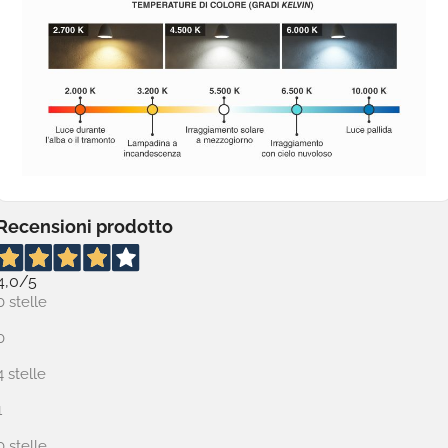
Recensioni prodotto
4,0
/5
0 stelle
0
4 stelle
1
0 stelle