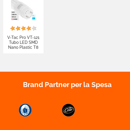
V-Tac Pro VT-121
Tubo LED SMD
Nano Plastic T8
G13 18W
Lampadina 120cm
Chip Samsung con
Starter - SKU
21653 / 21654 /
21655
Brand Partner per la Spesa

