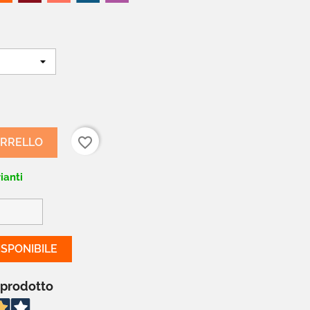
favorite_border
ARRELLO
ianti
SPONIBILE
 prodotto