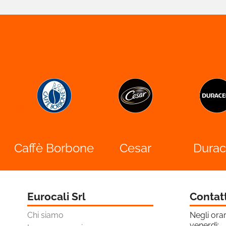
Starter - SKU 21656
/ 21657 / 21658

Ottica

Pet Care

Brand Partner Per La
Spesa

Novità

Omaggi E Coupon
Caffè Borbone
Cesar
Durac
Eurocali Srl
Contat
Chi siamo
Negli orar
venerdì: