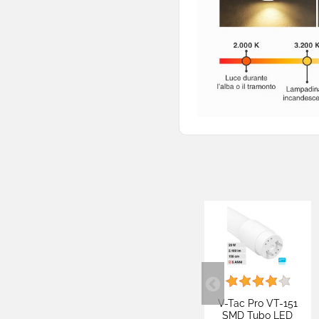
Portalampade
Adattatori
Lampade Autonome
Lampade Solari
Accessori Illuminazione

Lampadine Auto - Moto

Fotovoltaico

Articoli Per Fumatori

Sexy Shop

Materiale Elettrico

Elettronica Di Consumo
V-Tac Pro VT-151
SMD Tubo LED