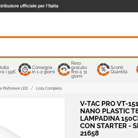
Reso
tuita
Consegna
gratuito
Sconti
ra i 59€
in 1-2 giorni
fino a 31
Quantità
giorni
 e Plafoniere LED
Lista Completa
V-TAC PRO VT-15
NANO PLASTIC T
LAMPADINA 150C
CON STARTER - SK
21658