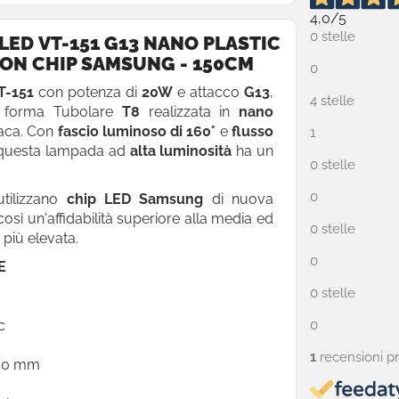
4,0
/5
0 stelle
LED VT-151 G13 NANO PLASTIC
CON CHIP SAMSUNG - 150CM
0
T-151
con potenza di
20W
e attacco
G13
,
4 stelle
, forma Tubolare
T8
realizzata in
nano
aca. Con
fascio luminoso di 160°
e
flusso
1
 questa lampada ad
alta luminosità
ha un
0 stelle
0
utilizzano
chip LED Samsung
di nuova
osì un'affidabilità superiore alla media ed
0 stelle
 più elevata.
0
E
0 stelle
c
0
1
recensioni p
500 mm