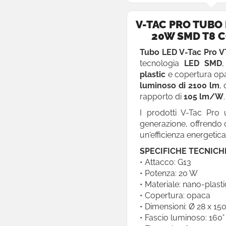

Plafoniere
V-TAC PRO TUBO 

Strisce LED
20W SMD T8 
Neon Flex
Tubo LED V-Tac Pro V
tecnologia
LED SMD
Moduli
plastic
e copertura op
luminoso di 2100 lm
,
Torce
rapporto di
105 lm/W
.

Industriali e Stradali
I prodotti V-Tac Pro 
generazione, offrendo c
Lampade d'Emergenza
un'efficienza energetica
Segnapasso
SPECIFICHE TECNICH
Punti Luce
• Attacco: G13
• Potenza: 20 W

Applique
• Materiale: nano-plasti
• Copertura: opaca

Lampade da Giardino
• Dimensioni: Ø 28 x 1
Linear Light
• Fascio luminoso: 160°