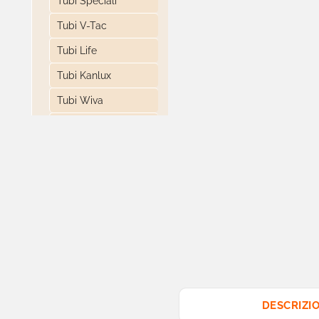
Tubi Speciali
Tubi V-Tac
Tubi Life
Tubi Kanlux
Tubi Wiva
Tubi Bot Lighting
Tubi Imperia
Tubi Universo
Tubi Sylvania
Accessori Tubi

Pannelli
Faretti da Incasso
DESCRIZI

Fari