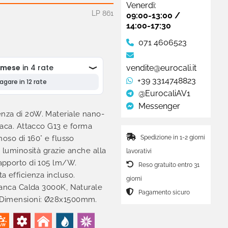
Venerdì:
LP 861
09:00-13:00 /
14:00-17:30
071 4606523
vendite@eurocali.it
+39 3314748823
@EurocaliAV1
Messenger
za di 20W. Materiale nano-
paca. Attacco G13 e forma
Spedizione in 1-2 giorni
noso di 160° e flusso
 luminosità grazie anche alla
lavorativi
apporto di 105 lm/W.
Reso gratuito entro 31
 efficienza incluso.
giorni
ianca Calda 3000K, Naturale
Pagamento sicuro
 Dimensioni: Ø28x1500mm.