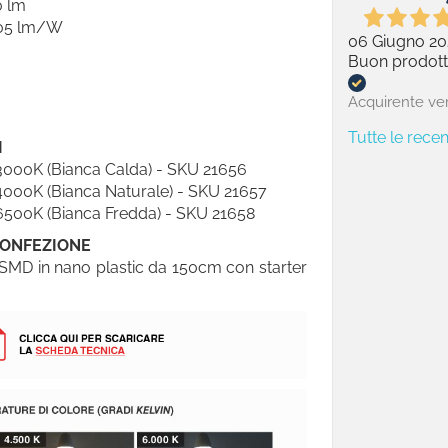
0 lm
 105 lm/W
06 Giugno 20
Buon prodott
Acquirente ver
Tutte le recen
I
3000K (Bianca Calda) - SKU 21656
4000K (Bianca Naturale) - SKU 21657
6500K (Bianca Fredda) - SKU 21658
CONFEZIONE
MD in nano plastic da 150cm con starter