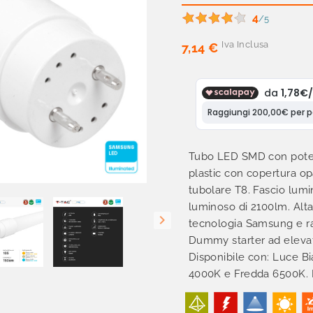
4
/5
Iva Inclusa
7,14 €
Tubo LED SMD con poten
plastic con copertura o
tubolare T8. Fascio lumi
luminoso di 2100lm. Alta

tecnologia Samsung e r
Dummy starter ad elevata
Disponibile con: Luce B
4000K e Fredda 6500K.