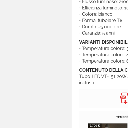
• Flusso luminoso: 210
Track Lights
• Efficienza luminosa:
• Colore: bianco

Track Lights Magnetiche
• Forma: tubolare T8

• Durata: 25.000 ore
Lampade LED
• Garanzia: 5 anni
Piantane
VARIANTI DISPONIBIL
Casa Intelligente
• Temperatura colore: 
• Temperatura colore: 

Arredo LED Componibile
• Temperatura colore: 
Smart Light
CONTENUTO DELLA 
Tubo LED VT-151 20W S

Luci LED Decorative
incluso.
Coltivazione Indoor

Sensori

Lampadari

Portafaretti