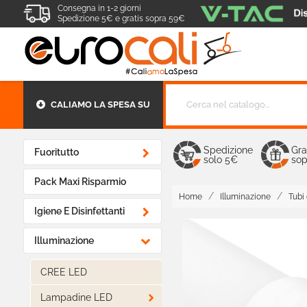
Consegna in 1-2 giorni
Spedizione 5€ e gratis sopra 59€
CALIAMO LA SPESA SU
Spedizione
Gra

Fuoritutto
solo 5€
sop
Pack Maxi Risparmio
Home
Illuminazione
Tubi

Igiene E Disinfettanti

Illuminazione
CREE LED

Lampadine LED