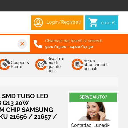
Login/Registrati
0,00 €
Chiamaci dal lunedì al venerdì
close
9:00/13:00 - 14:00/17:30
Risparmi
Senza
Coupon &
più di
abbonamenti
Premi
quanto
annuali
pensi
1 SMD TUBO LED
SERVE AIUTO?
8 G13 20W
M CHIP SAMSUNG
U 21656 / 21657 /
Contattaci Lunedì-