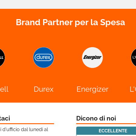
Brand Partner per la Spesa
ell
Durex
Energizer
L
taci
Dicono di noi
i d'ufficio dal lunedì al
ECCELLENTE