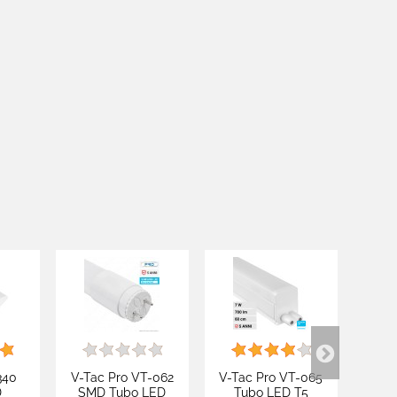
340
V-Tac Pro VT-062
V-Tac Pro VT-065
V-Tac
D
SMD Tubo LED
Tubo LED T5
LE