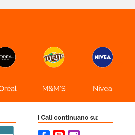

'Oréal
M&M'S
Nivea
I Cali continuano su:
Facebook
Youtube
Instagram